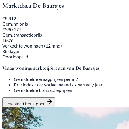
Marktdata
De Baarsjes
€8.812
Gem. m² prijs
€580.171
Gem. transactieprijs
1809
Verkochte woningen (12 mnd)
38 dagen
Doorlooptijd
Vraag woningmarktcijfers aan van De Baarsjes
Gemiddelde vraagprijzen per m2
Prijsindex t.o.v. vorige maand / kwartaal / jaar
Gemiddelde transactieprijzen
Download het rapport