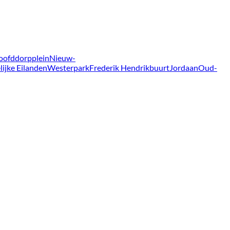
oofddorpplein
Nieuw-
lijke Eilanden
Westerpark
Frederik Hendrikbuurt
Jordaan
Oud-