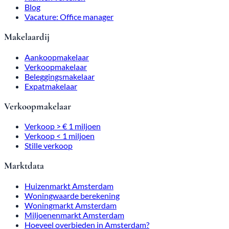
Blog
Vacature: Office manager
Makelaardij
Aankoopmakelaar
Verkoopmakelaar
Beleggingsmakelaar
Expatmakelaar
Verkoopmakelaar
Verkoop > € 1 miljoen
Verkoop < 1 miljoen
Stille verkoop
Marktdata
Huizenmarkt Amsterdam
Woningwaarde berekening
Woningmarkt Amsterdam
Miljoenenmarkt Amsterdam
Hoeveel overbieden in Amsterdam?