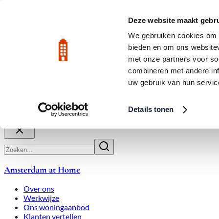
Naar hoofdinhoud
LIVE
Deze website maakt gebru
Jordaan: gem
We gebruiken cookies om c
bieden en om ons websitev
Beoordeeld met een 9.8
020-3080650
met onze partners voor so
combineren met andere inf
uw gebruik van hun servic
Over ons
Werkwijze
Expats
Overbiedingen
Woningmark
Details tonen
Sluiten
Amsterdam at Home
Over ons
Werkwijze
Ons woningaanbod
Klanten vertellen