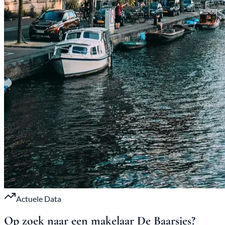
Actuele Data
Op zoek naar een makelaar De
Baarsjes?