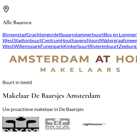
Alle Buurten
Binnenstad
Grachtengordel
Spaarndammerbuurt
Bos en Lommer
West
Stadionbuurt
Centrum
Houthavens
Noord
Watergraafsmee
West
Willemspark
Funenpark
Kinkerbuurt
Rivierenbuurt
Zeeburg
Buurt in beeld
Makelaar De Baarsjes Amsterdam
Uw proactieve makelaar in De Baarsjes