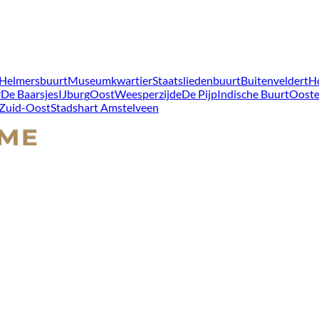
Helmersbuurt
Museumkwartier
Staatsliedenbuurt
Buitenveldert
H
r
De Baarsjes
IJburg
Oost
Weesperzijde
De Pijp
Indische Buurt
Ooste
Zuid-Oost
Stadshart Amstelveen