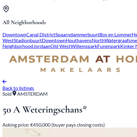
All Neighborhoods
Downtown
Canal District
Spaarndammerbuurt
Bos en Lommer
He
West
Stadionbuurt
Downtown
Houthavens
North
Watergraafsme
Neighborhood
Jordaan
Old West
Willemspark
Funenpark
Kinker
Back to listings
Sold
AMSTERDAM
50 A Weteringschans*
Asking price: €450,000 (buyer pays closing costs)