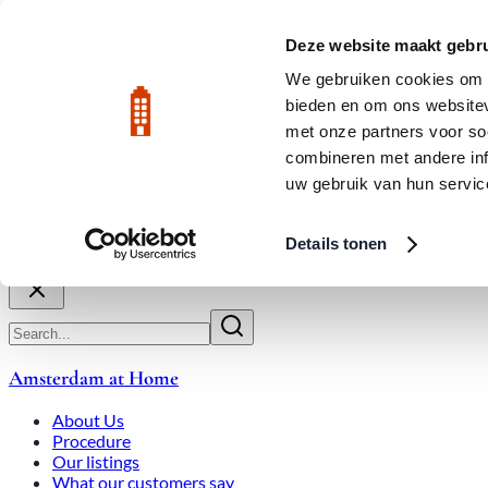
Skip to main content
LIVE
Deze website maakt gebru
City Center: Average price per square meter €9,639 in July 2026
We gebruiken cookies om c
bieden en om ons websitev
Rated 9.8
020-3080650
met onze partners voor so
combineren met andere inf
uw gebruik van hun servic
About Us
How We Work
Expats
Bid Wars
Amsterdam Ho
Details tonen
Close
Amsterdam at Home
About Us
Procedure
Our listings
What our customers say