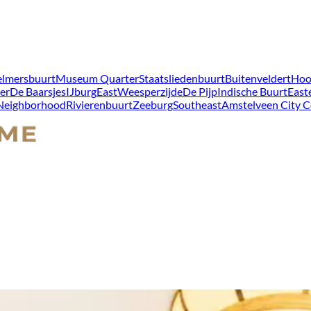
lmersbuurt
Museum Quarter
Staatsliedenbuurt
Buitenveldert
Hoo
er
De Baarsjes
IJburg
East
Weesperzijde
De Pijp
Indische Buurt
East
 Neighborhood
Rivierenbuurt
Zeeburg
Southeast
Amstelveen City C