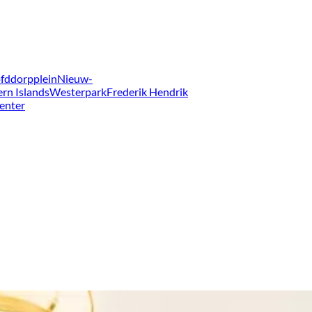
fddorpplein
Nieuw-
ern Islands
Westerpark
Frederik Hendrik
enter