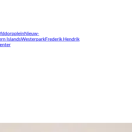
fddorpplein
Nieuw-
ern Islands
Westerpark
Frederik Hendrik
enter