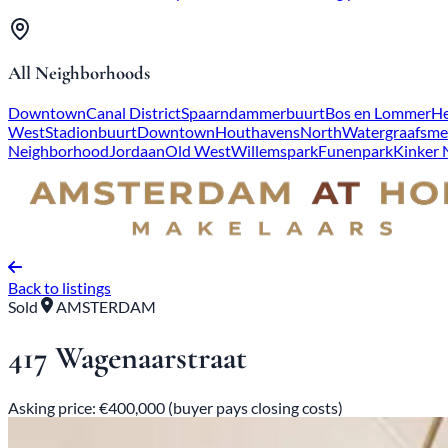
All Neighborhoods
Downtown
Canal District
Spaarndammerbuurt
Bos en Lommer
He
West
Stadionbuurt
Downtown
Houthavens
North
Watergraafsme
Neighborhood
Jordaan
Old West
Willemspark
Funenpark
Kinker
Back to listings
Sold
AMSTERDAM
417 Wagenaarstraat
Asking price: €400,000 (buyer pays closing costs)