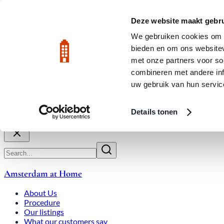
Skip to main content
LIVE
Deze website maakt gebru
City Center: Average price per square meter €9,639 in July 2026
We gebruiken cookies om c
bieden en om ons websitev
Rated 9.8
020-3080650
met onze partners voor so
combineren met andere inf
uw gebruik van hun servic
About Us
How We Work
Expats
Bid Wars
Amsterdam Ho
Details tonen
Close
Amsterdam at Home
About Us
Procedure
Our listings
What our customers say