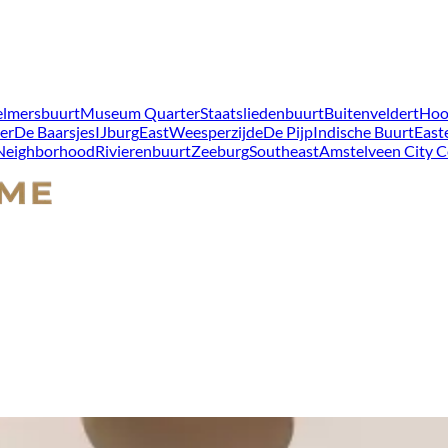
lmersbuurt
Museum Quarter
Staatsliedenbuurt
Buitenveldert
Hoo
er
De Baarsjes
IJburg
East
Weesperzijde
De Pijp
Indische Buurt
East
 Neighborhood
Rivierenbuurt
Zeeburg
Southeast
Amstelveen City C