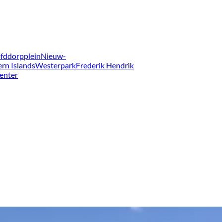
fddorpplein
Nieuw-
ern Islands
Westerpark
Frederik Hendrik
enter