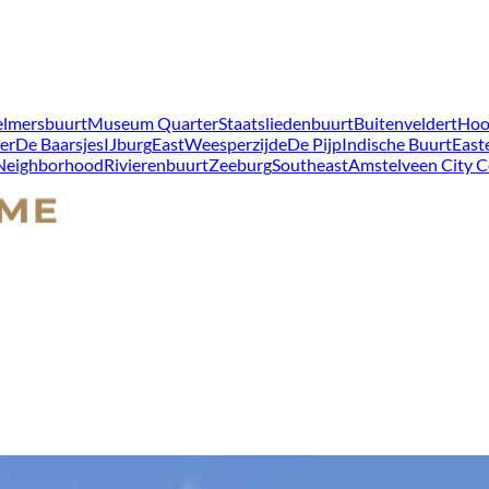
lmersbuurt
Museum Quarter
Staatsliedenbuurt
Buitenveldert
Hoo
er
De Baarsjes
IJburg
East
Weesperzijde
De Pijp
Indische Buurt
East
 Neighborhood
Rivierenbuurt
Zeeburg
Southeast
Amstelveen City C