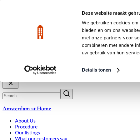
Skip to main content
LIVE
Deze website maakt gebru
City Center: Average price per square meter €9,639 in July 2026
We gebruiken cookies om c
bieden en om ons websitev
Rated 9.8
020-3080650
met onze partners voor so
combineren met andere inf
uw gebruik van hun servic
About Us
How We Work
Expats
Bid Wars
Amsterdam Ho
Details tonen
Close
Amsterdam at Home
About Us
Procedure
Our listings
What our customers say