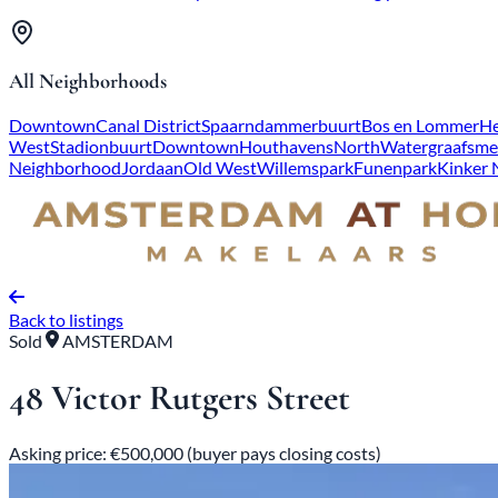
All Neighborhoods
Downtown
Canal District
Spaarndammerbuurt
Bos en Lommer
He
West
Stadionbuurt
Downtown
Houthavens
North
Watergraafsme
Neighborhood
Jordaan
Old West
Willemspark
Funenpark
Kinker
Back to listings
Sold
AMSTERDAM
48 Victor Rutgers Street
Asking price: €500,000 (buyer pays closing costs)