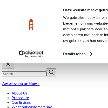
Skip to main content
LIVE
Deze website maakt gebru
City Center: Average price per square meter €9,639 in July 2026
We gebruiken cookies om c
bieden en om ons websitev
Rated 9.8
020-3080650
met onze partners voor so
combineren met andere inf
uw gebruik van hun servic
About Us
How We Work
Expats
Bid Wars
Amsterdam Ho
Details tonen
Close
Amsterdam at Home
About Us
Procedure
Our listings
What our customers say