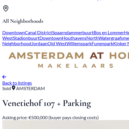
All Neighborhoods
Downtown
Canal District
Spaarndammerbuurt
Bos en Lommer
He
West
Stadionbuurt
Downtown
Houthavens
North
Watergraafsme
Neighborhood
Jordaan
Old West
Willemspark
Funenpark
Kinker
Back to listings
Sold
AMSTERDAM
Venetiehof 107 + Parking
Asking price: €500,000 (buyer pays closing costs)