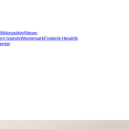
fddorpplein
Nieuw-
ern Islands
Westerpark
Frederik Hendrik
enter