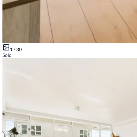
1 /
30
Sold