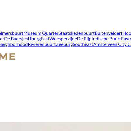
lmersbuurt
Museum Quarter
Staatsliedenbuurt
Buitenveldert
Hoo
er
De Baarsjes
IJburg
East
Weesperzijde
De Pijp
Indische Buurt
East
 Neighborhood
Rivierenbuurt
Zeeburg
Southeast
Amstelveen City C