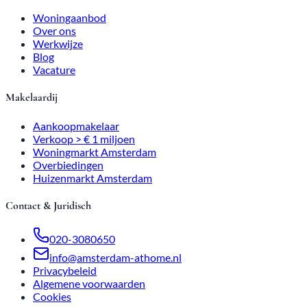
Woningaanbod
Over ons
Werkwijze
Blog
Vacature
Makelaardij
Aankoopmakelaar
Verkoop > € 1 miljoen
Woningmarkt Amsterdam
Overbiedingen
Huizenmarkt Amsterdam
Contact & Juridisch
020-3080650
info@amsterdam-athome.nl
Privacybeleid
Algemene voorwaarden
Cookies