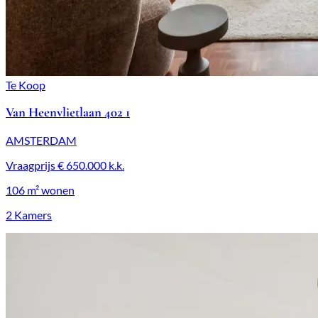
Te Koop
Van Heenvlietlaan 402 1
AMSTERDAM
Vraagprijs
€ 650.000
k.k.
106 m²
wonen
2 Kamers