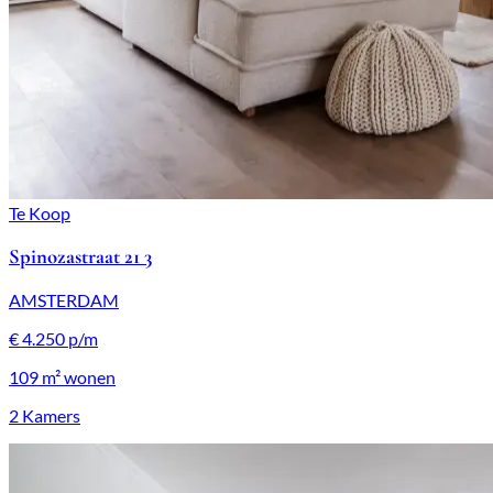
Te Koop
Spinozastraat 21 3
AMSTERDAM
€ 4.250 p/m
109 m²
wonen
2 Kamers