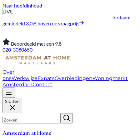
Naar hoofdinhoud
LIVE
Jordaan:
gemiddeld 3,0% boven de vraagprijs
Beoordeeld met een 9.8
020-3080650
Over
ons
Werkwijze
Expats
Overbiedingen
Woningmarkt
Amsterdam
Contact
Sluiten
Amsterdam at Home