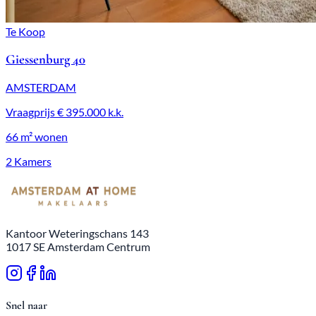
Te Koop
Giessenburg 40
AMSTERDAM
Vraagprijs
€ 395.000
k.k.
66 m²
wonen
2 Kamers
Kantoor Weteringschans 143
1017 SE Amsterdam Centrum
Snel naar