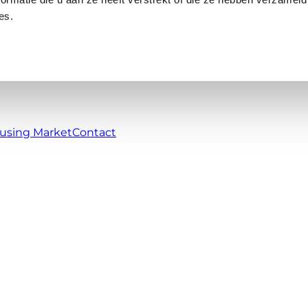
ik van cookies
ontent en advertenties te personaliseren, om functies voor soci
erkeer te analyseren. Ook delen we informatie over uw gebruik 
cial media, adverteren en analyse. Deze partners kunnen deze
ormatie die u aan ze heeft verstrekt of die ze hebben verzameld
es.
using Market
Contact