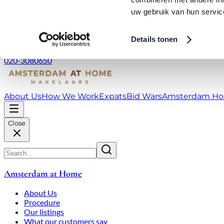
Skip to main content
LIVE
Deze website maakt gebru
City Center: Average price per square meter €9,639 in July 2026
We gebruiken cookies om c
bieden en om ons websitev
Rated 9.8
020-3080650
met onze partners voor so
combineren met andere inf
uw gebruik van hun servic
About Us
How We Work
Expats
Bid Wars
Amsterdam Ho
Details tonen
Close
Amsterdam at Home
About Us
Procedure
Our listings
What our customers say