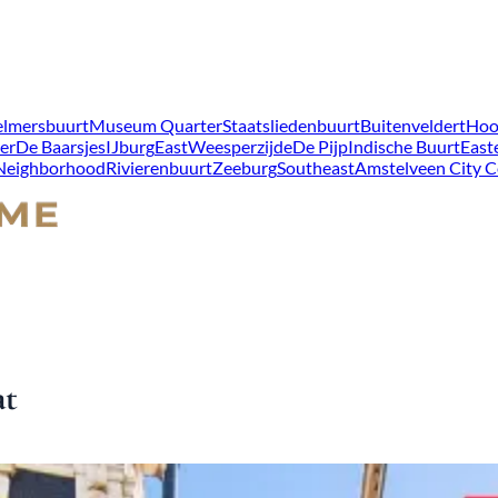
lmersbuurt
Museum Quarter
Staatsliedenbuurt
Buitenveldert
Hoo
er
De Baarsjes
IJburg
East
Weesperzijde
De Pijp
Indische Buurt
East
 Neighborhood
Rivierenbuurt
Zeeburg
Southeast
Amstelveen City C
at