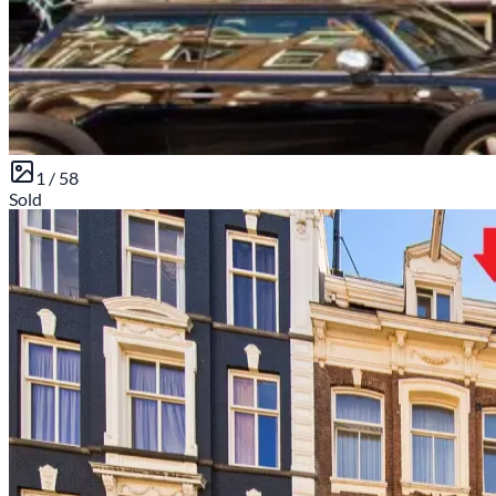
1 /
58
Sold