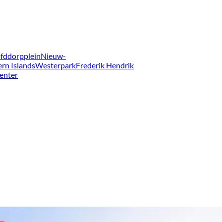
fddorpplein
Nieuw-
ern Islands
Westerpark
Frederik Hendrik
enter