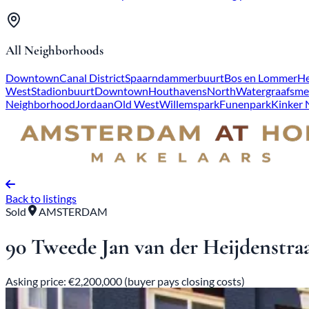
All Neighborhoods
Downtown
Canal District
Spaarndammerbuurt
Bos en Lommer
He
West
Stadionbuurt
Downtown
Houthavens
North
Watergraafsme
Neighborhood
Jordaan
Old West
Willemspark
Funenpark
Kinker
Back to listings
Sold
AMSTERDAM
90 Tweede Jan van der Heijdenstra
Asking price: €2,200,000 (buyer pays closing costs)