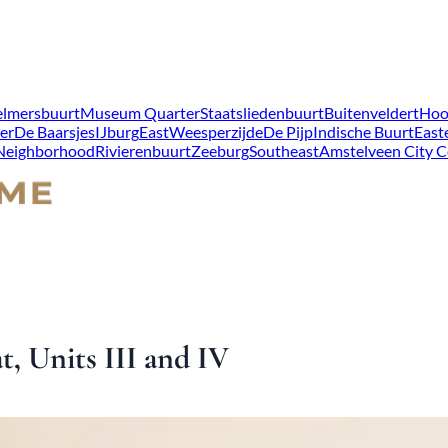
lmersbuurt
Museum Quarter
Staatsliedenbuurt
Buitenveldert
Hoo
er
De Baarsjes
IJburg
East
Weesperzijde
De Pijp
Indische Buurt
East
 Neighborhood
Rivierenbuurt
Zeeburg
Southeast
Amstelveen City C
t, Units III and IV