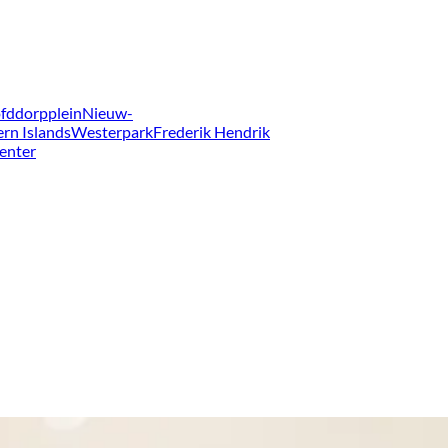
fddorpplein
Nieuw-
ern Islands
Westerpark
Frederik Hendrik
enter