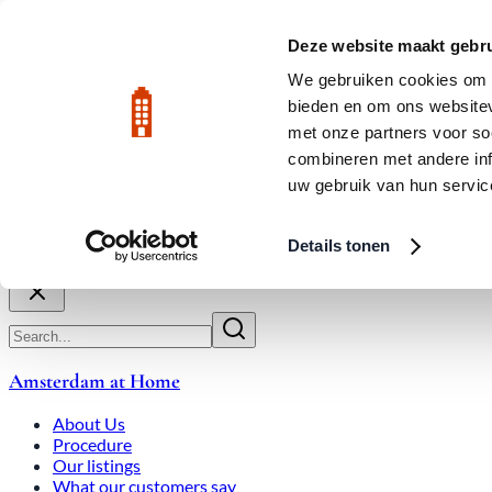
Skip to main content
LIVE
Deze website maakt gebru
City Center: Average price per square meter €9,639 in July 2026
We gebruiken cookies om c
bieden en om ons websitev
Rated 9.8
020-3080650
met onze partners voor so
combineren met andere inf
uw gebruik van hun servic
About Us
How We Work
Expats
Bid Wars
Amsterdam Ho
Details tonen
Close
Amsterdam at Home
About Us
Procedure
Our listings
What our customers say