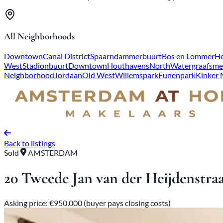
All Neighborhoods
Downtown
Canal District
Spaarndammerbuurt
Bos en Lommer
He
West
Stadionbuurt
Downtown
Houthavens
North
Watergraafsme
Neighborhood
Jordaan
Old West
Willemspark
Funenpark
Kinker
Back to listings
Sold
AMSTERDAM
20 Tweede Jan van der Heijdenstraa
Asking price: €950,000 (buyer pays closing costs)