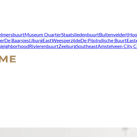
lmersbuurt
Museum Quarter
Staatsliedenbuurt
Buitenveldert
Hoo
er
De Baarsjes
IJburg
East
Weesperzijde
De Pijp
Indische Buurt
East
 Neighborhood
Rivierenbuurt
Zeeburg
Southeast
Amstelveen City C