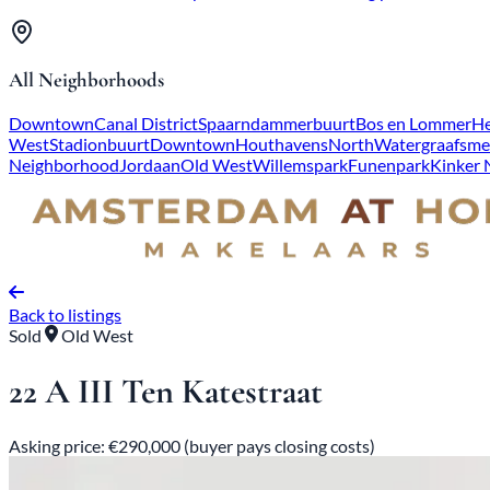
All Neighborhoods
Downtown
Canal District
Spaarndammerbuurt
Bos en Lommer
He
West
Stadionbuurt
Downtown
Houthavens
North
Watergraafsme
Neighborhood
Jordaan
Old West
Willemspark
Funenpark
Kinker
Back to listings
Sold
Old West
22 A III Ten Katestraat
Asking price: €290,000 (buyer pays closing costs)