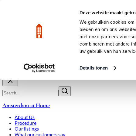
Skip to main content
LIVE
Deze website maakt gebru
City Center: Average price per square meter €9,639 in July 2026
We gebruiken cookies om c
bieden en om ons websitev
Rated 9.8
020-3080650
met onze partners voor so
combineren met andere inf
uw gebruik van hun servic
About Us
How We Work
Expats
Bid Wars
Amsterdam Ho
Details tonen
Close
Amsterdam at Home
About Us
Procedure
Our listings
What our customers say