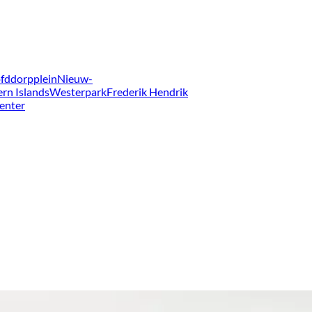
fddorpplein
Nieuw-
ern Islands
Westerpark
Frederik Hendrik
enter