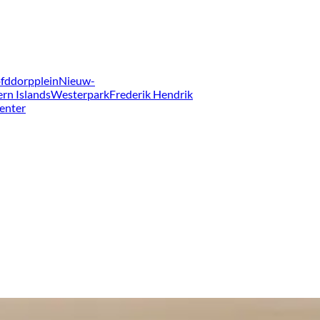
fddorpplein
Nieuw-
ern Islands
Westerpark
Frederik Hendrik
enter