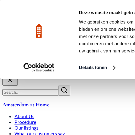
Skip to main content
LIVE
Deze website maakt gebru
City Center: Average price per square meter €9,639 in July 2026
We gebruiken cookies om c
bieden en om ons websitev
Rated 9.8
020-3080650
met onze partners voor so
combineren met andere inf
uw gebruik van hun servic
About Us
How We Work
Expats
Bid Wars
Amsterdam Ho
Details tonen
Close
Amsterdam at Home
About Us
Procedure
Our listings
What our customers say