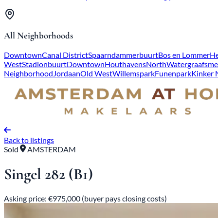
All Neighborhoods
Downtown
Canal District
Spaarndammerbuurt
Bos en Lommer
He
West
Stadionbuurt
Downtown
Houthavens
North
Watergraafsme
Neighborhood
Jordaan
Old West
Willemspark
Funenpark
Kinker
Back to listings
Sold
AMSTERDAM
Singel 282 (B1)
Asking price: €975,000 (buyer pays closing costs)