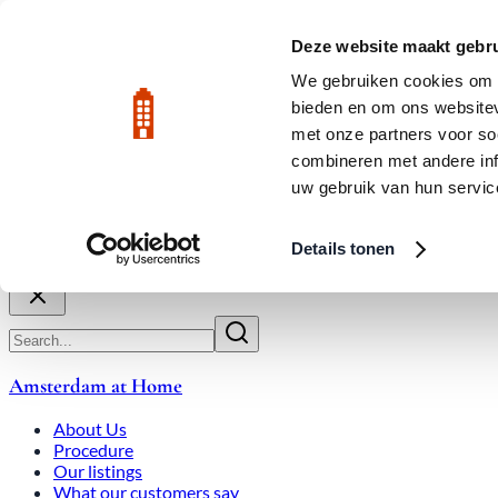
Skip to main content
LIVE
Deze website maakt gebru
City Center: Average price per square meter €9,639 in July 2026
We gebruiken cookies om c
bieden en om ons websitev
Rated 9.8
020-3080650
met onze partners voor so
combineren met andere inf
uw gebruik van hun servic
About Us
How We Work
Expats
Bid Wars
Amsterdam Ho
Details tonen
Close
Amsterdam at Home
About Us
Procedure
Our listings
What our customers say