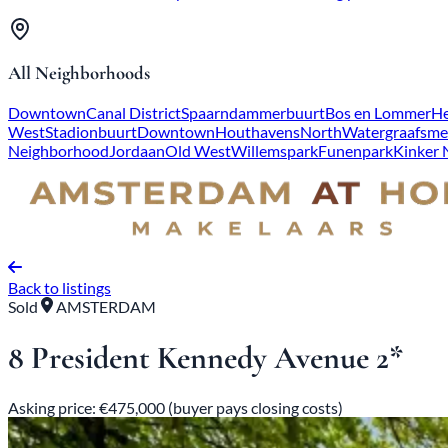
All Neighborhoods
Downtown
Canal District
Spaarndammerbuurt
Bos en Lommer
He
West
Stadionbuurt
Downtown
Houthavens
North
Watergraafsme
Neighborhood
Jordaan
Old West
Willemspark
Funenpark
Kinker
Back to listings
Sold
AMSTERDAM
8 President Kennedy Avenue 2*
Asking price: €475,000 (buyer pays closing costs)