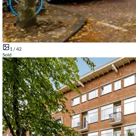
1 /
42
Sold