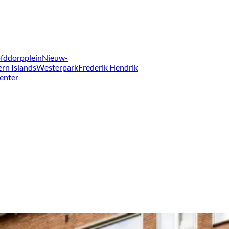
fddorpplein
Nieuw-
ern Islands
Westerpark
Frederik Hendrik
enter