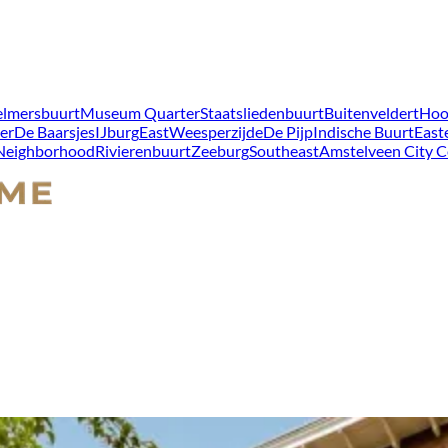
lmersbuurt
Museum Quarter
Staatsliedenbuurt
Buitenveldert
Hoo
er
De Baarsjes
IJburg
East
Weesperzijde
De Pijp
Indische Buurt
East
 Neighborhood
Rivierenbuurt
Zeeburg
Southeast
Amstelveen City C