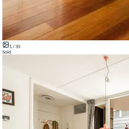
1 /
35
Sold