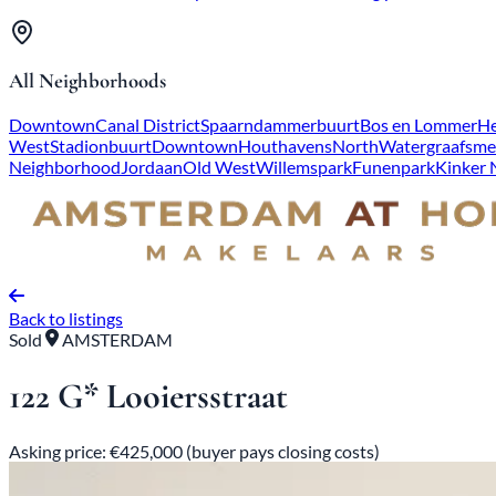
All Neighborhoods
Downtown
Canal District
Spaarndammerbuurt
Bos en Lommer
He
West
Stadionbuurt
Downtown
Houthavens
North
Watergraafsme
Neighborhood
Jordaan
Old West
Willemspark
Funenpark
Kinker
Back to listings
Sold
AMSTERDAM
122 G* Looiersstraat
Asking price: €425,000 (buyer pays closing costs)