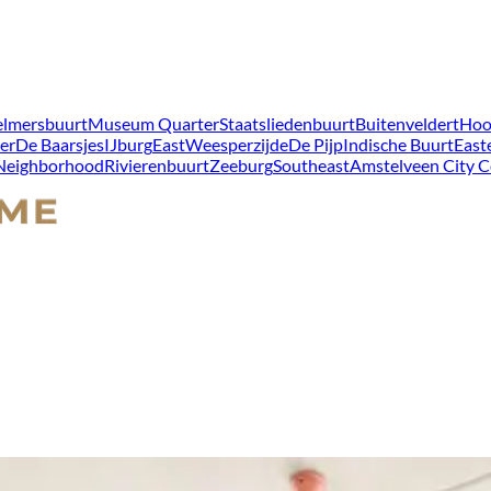
lmersbuurt
Museum Quarter
Staatsliedenbuurt
Buitenveldert
Hoo
er
De Baarsjes
IJburg
East
Weesperzijde
De Pijp
Indische Buurt
East
 Neighborhood
Rivierenbuurt
Zeeburg
Southeast
Amstelveen City C