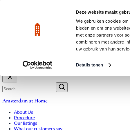
Skip to main content
LIVE
Deze website maakt gebru
City Center: Average price per square meter €9,639 in July 2026
We gebruiken cookies om c
bieden en om ons websitev
Rated 9.8
020-3080650
met onze partners voor so
combineren met andere inf
uw gebruik van hun servic
About Us
How We Work
Expats
Bid Wars
Amsterdam Ho
Details tonen
Close
Amsterdam at Home
About Us
Procedure
Our listings
What our customers say