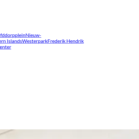
fddorpplein
Nieuw-
ern Islands
Westerpark
Frederik Hendrik
enter