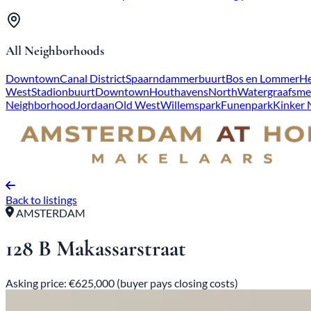
All Neighborhoods
Downtown
Canal District
Spaarndammerbuurt
Bos en Lommer
He
West
Stadionbuurt
Downtown
Houthavens
North
Watergraafsme
Neighborhood
Jordaan
Old West
Willemspark
Funenpark
Kinker
Back to listings
AMSTERDAM
128 B Makassarstraat
Asking price: €625,000 (buyer pays closing costs)