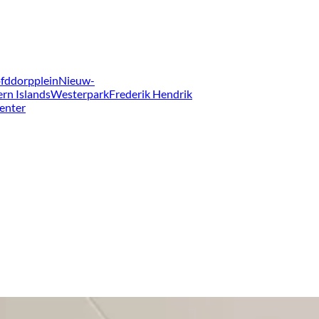
fddorpplein
Nieuw-
ern Islands
Westerpark
Frederik Hendrik
enter