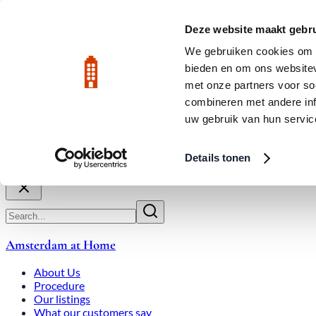
Skip to main content
LIVE
Deze website maakt gebru
City Center: Average price per square meter €9,639 in July 2026
We gebruiken cookies om c
bieden en om ons websitev
Rated 9.8
020-3080650
met onze partners voor so
combineren met andere inf
uw gebruik van hun servic
About Us
How We Work
Expats
Bid Wars
Amsterdam Ho
Details tonen
Close
Amsterdam at Home
About Us
Procedure
Our listings
What our customers say