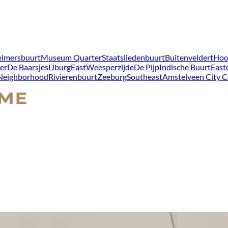
lmersbuurt
Museum Quarter
Staatsliedenbuurt
Buitenveldert
Hoo
er
De Baarsjes
IJburg
East
Weesperzijde
De Pijp
Indische Buurt
East
 Neighborhood
Rivierenbuurt
Zeeburg
Southeast
Amstelveen City C