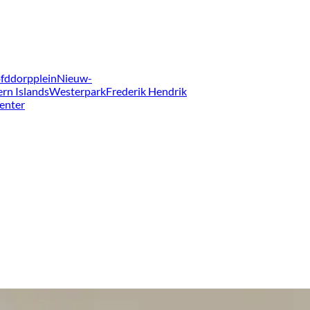
fddorpplein
Nieuw-
ern Islands
Westerpark
Frederik Hendrik
enter