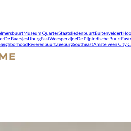
lmersbuurt
Museum Quarter
Staatsliedenbuurt
Buitenveldert
Hoo
er
De Baarsjes
IJburg
East
Weesperzijde
De Pijp
Indische Buurt
East
 Neighborhood
Rivierenbuurt
Zeeburg
Southeast
Amstelveen City C