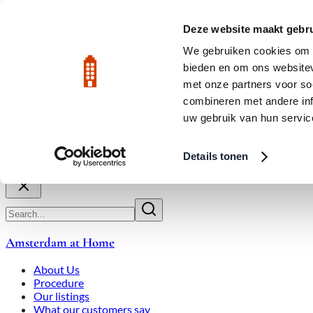
Skip to main content
LIVE
Deze website maakt gebru
We gebruiken cookies om c
bieden en om ons websitev
Rated 9.8
020-3080650
met onze partners voor so
combineren met andere inf
uw gebruik van hun servic
About Us
How We Work
Expats
Bid Wars
Amsterdam Ho
Details tonen
Close
Amsterdam at Home
About Us
Procedure
Our listings
What our customers say