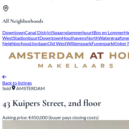
All Neighborhoods
Downtown
Canal District
Spaarndammerbuurt
Bos en Lommer
He
West
Stadionbuurt
Downtown
Houthavens
North
Watergraafsme
Neighborhood
Jordaan
Old West
Willemspark
Funenpark
Kinker
Back to listings
Sold
AMSTERDAM
43 Kuipers Street, 2nd floor
Asking price: €450,000 (buyer pays closing costs)