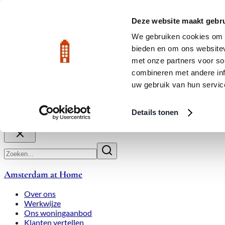
Naar hoofdinhoud
LIVE
Deze website maakt gebru
Jordaan: gem
We gebruiken cookies om c
bieden en om ons websitev
Beoordeeld met een 9.8
020-3080650
met onze partners voor so
combineren met andere inf
uw gebruik van hun servic
Over ons
Werkwijze
Expats
Overbiedingen
Woningmark
Details tonen
Sluiten
Amsterdam at Home
Over ons
Werkwijze
Ons woningaanbod
Klanten vertellen