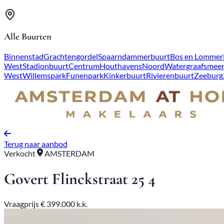
Alle Buurten
Binnenstad
Grachtengordel
Spaarndammerbuurt
Bos en Lommer
West
Stadionbuurt
Centrum
Houthavens
Noord
Watergraafsmee
West
Willemspark
Funenpark
Kinkerbuurt
Rivierenbuurt
Zeeburg
Terug naar aanbod
Verkocht
AMSTERDAM
Govert Flinckstraat 25 4
Vraagprijs € 399.000 k.k.