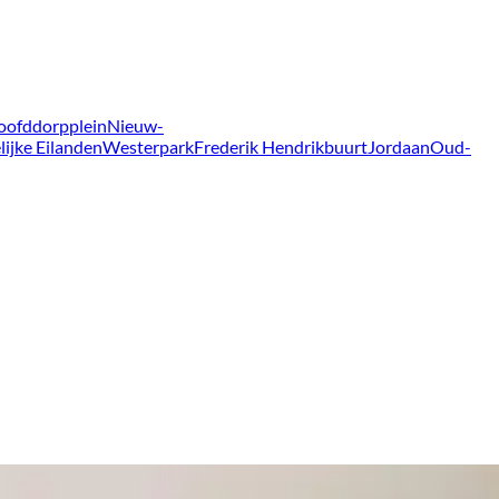
oofddorpplein
Nieuw-
lijke Eilanden
Westerpark
Frederik Hendrikbuurt
Jordaan
Oud-