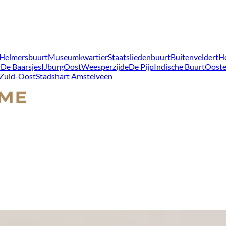
Helmersbuurt
Museumkwartier
Staatsliedenbuurt
Buitenveldert
H
r
De Baarsjes
IJburg
Oost
Weesperzijde
De Pijp
Indische Buurt
Ooste
Zuid-Oost
Stadshart Amstelveen