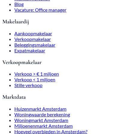
Blog
Vacature: Office manager
Makelaardij
Aankoopmakelaar
Verkoopmakelaar
Beleggingsmakelaar
Expatmakelaar
Verkoopmakelaar
Verkoop > € 1 miljoen
Verkoop < 1 miljoen
Stille verkoop
Marktdata
Huizenmarkt Amsterdam
Woningwaarde berekening
Woningmarkt Amsterdam
Miljoenenmarkt Amsterdam
Hoeveel overbieden in Amsterdam?