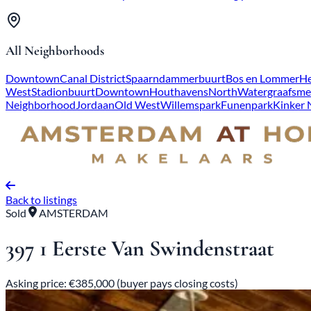
All Neighborhoods
Downtown
Canal District
Spaarndammerbuurt
Bos en Lommer
He
West
Stadionbuurt
Downtown
Houthavens
North
Watergraafsme
Neighborhood
Jordaan
Old West
Willemspark
Funenpark
Kinker
Back to listings
Sold
AMSTERDAM
397 1 Eerste Van Swindenstraat
Asking price: €385,000 (buyer pays closing costs)