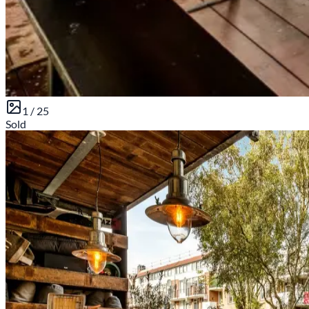
1 /
25
Sold