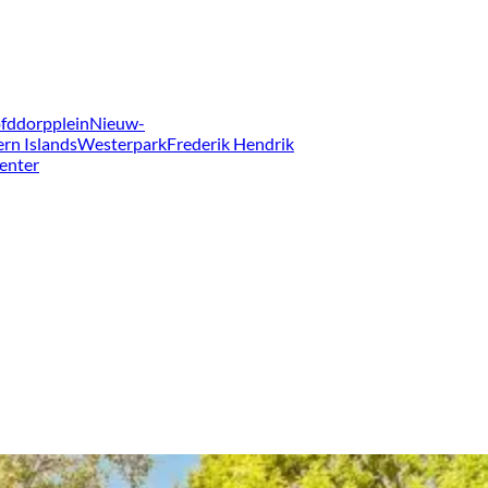
fddorpplein
Nieuw-
ern Islands
Westerpark
Frederik Hendrik
enter