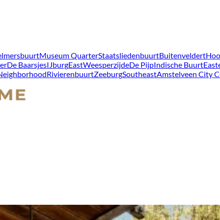
lmersbuurt
Museum Quarter
Staatsliedenbuurt
Buitenveldert
Hoo
er
De Baarsjes
IJburg
East
Weesperzijde
De Pijp
Indische Buurt
East
 Neighborhood
Rivierenbuurt
Zeeburg
Southeast
Amstelveen City C