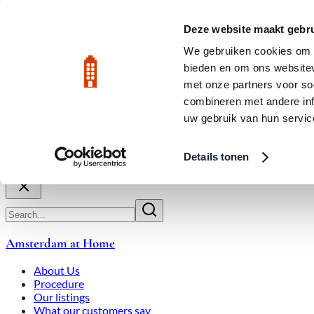
Skip to main content
LIVE
Deze website maakt gebru
City Center: Average price per square meter €9,639 in July 2026
We gebruiken cookies om c
bieden en om ons websitev
Rated 9.8
020-3080650
met onze partners voor so
combineren met andere inf
uw gebruik van hun servic
About Us
How We Work
Expats
Bid Wars
Amsterdam Ho
Details tonen
Close
Amsterdam at Home
About Us
Procedure
Our listings
What our customers say