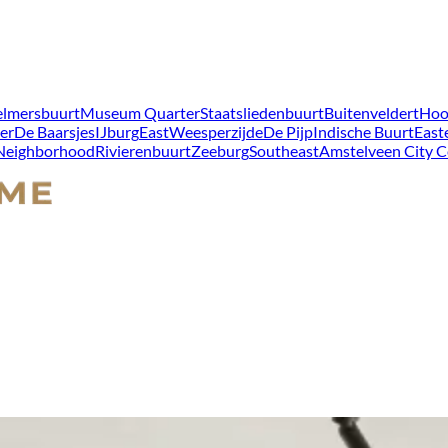
lmersbuurt
Museum Quarter
Staatsliedenbuurt
Buitenveldert
Hoo
er
De Baarsjes
IJburg
East
Weesperzijde
De Pijp
Indische Buurt
East
 Neighborhood
Rivierenbuurt
Zeeburg
Southeast
Amstelveen City C