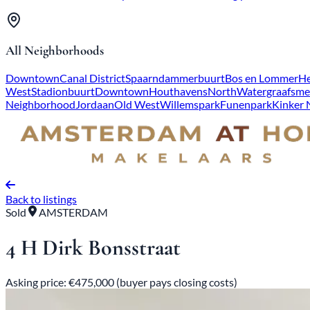
All Neighborhoods
Downtown
Canal District
Spaarndammerbuurt
Bos en Lommer
He
West
Stadionbuurt
Downtown
Houthavens
North
Watergraafsme
Neighborhood
Jordaan
Old West
Willemspark
Funenpark
Kinker
Back to listings
Sold
AMSTERDAM
4 H Dirk Bonsstraat
Asking price: €475,000 (buyer pays closing costs)