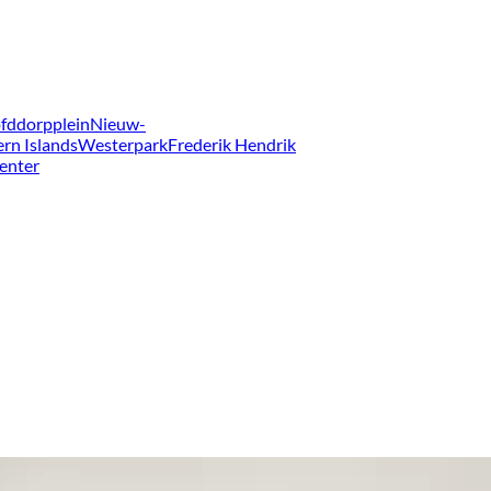
fddorpplein
Nieuw-
ern Islands
Westerpark
Frederik Hendrik
enter