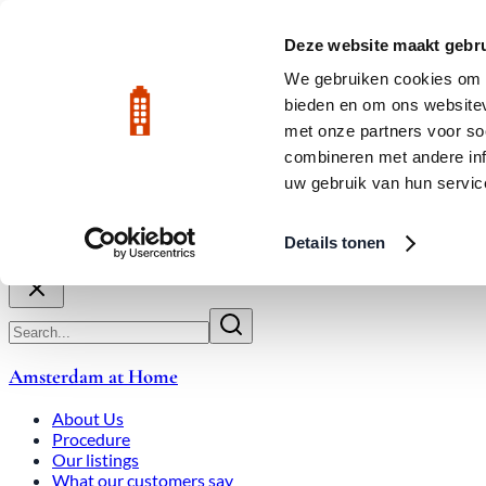
Skip to main content
LIVE
Deze website maakt gebru
City Center: Average price per square meter €9,639 in July 2026
We gebruiken cookies om c
bieden en om ons websitev
Rated 9.8
020-3080650
met onze partners voor so
combineren met andere inf
uw gebruik van hun servic
About Us
How We Work
Expats
Bid Wars
Amsterdam Ho
Details tonen
Close
Amsterdam at Home
About Us
Procedure
Our listings
What our customers say