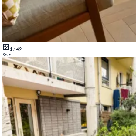
1 /
49
Sold