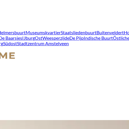
Helmersbuurt
Museumskvartier
Staatsliedenbuurt
Buitenveldert
Ho
De Baarsjes
IJburg
Ost
Weesperzijde
De Pijp
Indische Buurt
Östliche
rg
Südost
Stadtzentrum Amstelveen