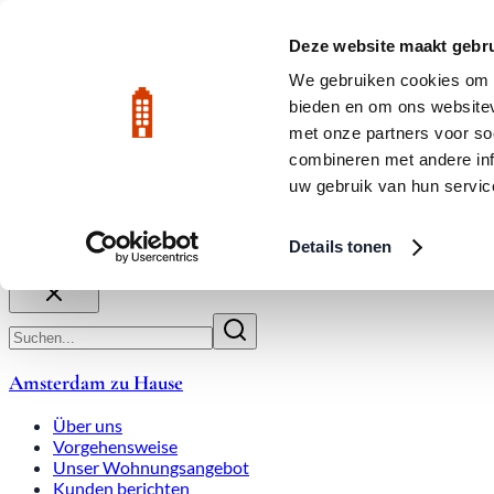
Zum Hauptinhalt
LIVE
Deze website maakt gebru
We gebruiken cookies om c
bieden en om ons websitev
Bewertet mit 9,8
020-3080650
met onze partners voor so
combineren met andere inf
uw gebruik van hun servic
Über uns
Arbeitsweise
Expats
Überbietungen
Wohnung
Details tonen
Schließen
Amsterdam zu Hause
Über uns
Vorgehensweise
Unser Wohnungsangebot
Kunden berichten