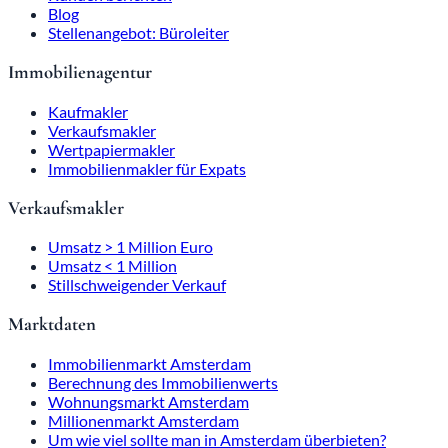
Blog
Stellenangebot: Büroleiter
Immobilienagentur
Kaufmakler
Verkaufsmakler
Wertpapiermakler
Immobilienmakler für Expats
Verkaufsmakler
Umsatz > 1 Million Euro
Umsatz < 1 Million
Stillschweigender Verkauf
Marktdaten
Immobilienmarkt Amsterdam
Berechnung des Immobilienwerts
Wohnungsmarkt Amsterdam
Millionenmarkt Amsterdam
Um wie viel sollte man in Amsterdam überbieten?