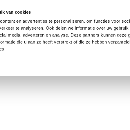
ik van cookies
Jordaan: durchschnittlich 3,0 % über dem Angebotspreis
ontent en advertenties te personaliseren, om functies voor soci
erkeer te analyseren. Ook delen we informatie over uw gebruik 
cial media, adverteren en analyse. Deze partners kunnen deze
ormatie die u aan ze heeft verstrekt of die ze hebben verzameld
es.
smarkt Amsterdam
Kontakt