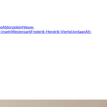
ofddorpplein
Nieuw-
 Inseln
Westerpark
Frederik-Hendrik-Viertel
Jordaan
Alt-