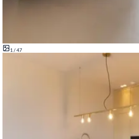
1 /
47