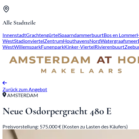
Alle Stadtteile
Innenstadt
Grachtengürtel
Spaarndammerbuurt
Bos en Lommer
West
Stadionviertel
Zentrum
Houthavens
Nord
Watergraafsmeer
West
Willemspark
Funenpark
Kinker-Viertel
Rivierenbuurt
Zeebu
Zurück zum Angebot
AMSTERDAM
Neue Osdorpergracht 480 E
Preisvorstellung: 575.000 € (Kosten zu Lasten des Käufers)