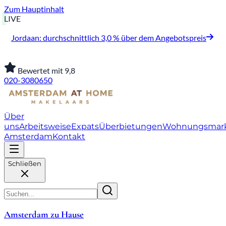
Zum Hauptinhalt
LIVE
Jordaan: durchschnittlich 3,0 % über dem Angebotspreis
Bewertet mit 9,8
020-3080650
Über
uns
Arbeitsweise
Expats
Überbietungen
Wohnungsmar
Amsterdam
Kontakt
Schließen
Amsterdam zu Hause