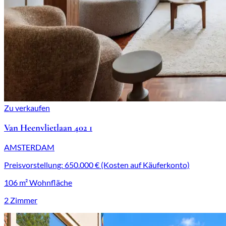
Zu verkaufen
Van Heenvlietlaan 402 1
AMSTERDAM
Preisvorstellung: 650.000 € (Kosten auf Käuferkonto)
106 m² Wohnfläche
2 Zimmer