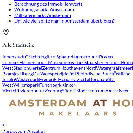
Berechnung des Immobilienwerts
Wohnungsmarkt Amsterdam
Millionenmarkt Amsterdam
Um wie viel sollte man in Amsterdam überbieten?
Alle Stadtteile
Innenstadt
Grachtengürtel
Spaarndammerbuurt
Bos en
Lommer
Helmersbuurt
Museumskvartier
Staatsliedenbuurt
Buite
West
Stadionviertel
Zentrum
Houthavens
Nord
Watergraafsmeer
Baarsjes
IJburg
Ost
Weesperzijde
De Pijp
Indische Buurt
Östliche
Inseln
Westerpark
Frederik-Hendrik-Viertel
Jordaan
Alt-
West
Willemspark
Funenpark
Kinker-
Viertel
Rivierenbuurt
Zeeburg
Südost
Stadtzentrum Amstelveen
Zurück zum Angebot