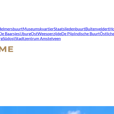
Helmersbuurt
Museumskvartier
Staatsliedenbuurt
Buitenveldert
Ho
De Baarsjes
IJburg
Ost
Weesperzijde
De Pijp
Indische Buurt
Östliche
rg
Südost
Stadtzentrum Amstelveen