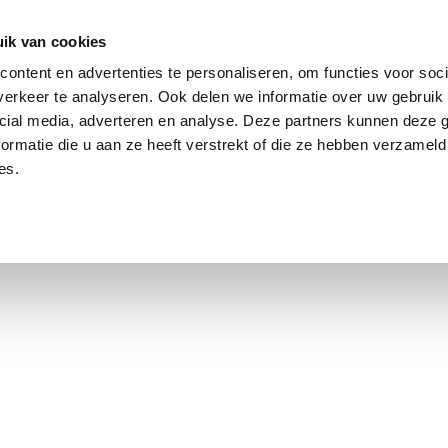
ik van cookies
Jordaan: durchschnittlich 3,0 % über dem Angebotspreis
ontent en advertenties te personaliseren, om functies voor soci
erkeer te analyseren. Ook delen we informatie over uw gebruik 
cial media, adverteren en analyse. Deze partners kunnen deze
ormatie die u aan ze heeft verstrekt of die ze hebben verzameld
es.
smarkt Amsterdam
Kontakt