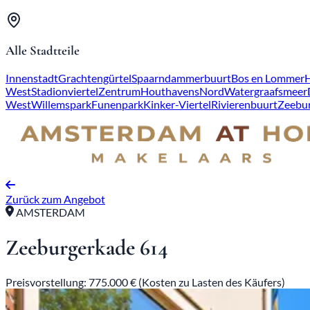
Alle Stadtteile
Innenstadt
Grachtengürtel
Spaarndammerbuurt
Bos en Lommer
West
Stadionviertel
Zentrum
Houthavens
Nord
Watergraafsmeer
West
Willemspark
Funenpark
Kinker-Viertel
Rivierenbuurt
Zeebu
Zurück zum Angebot
AMSTERDAM
Zeeburgerkade 614
Preisvorstellung: 775.000 € (Kosten zu Lasten des Käufers)