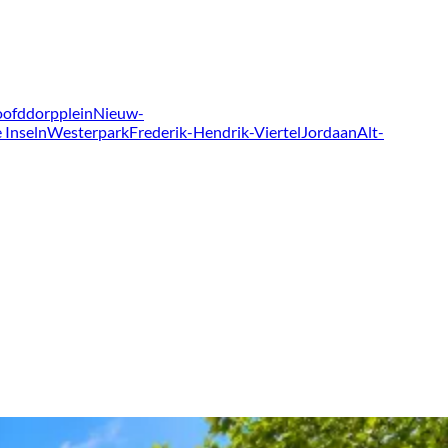
ofddorpplein
Nieuw-
 Inseln
Westerpark
Frederik-Hendrik-Viertel
Jordaan
Alt-