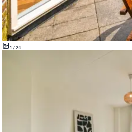
1 /
24