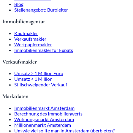
Blog
Stellenangebot: Büroleiter
Immobilienagentur
Kaufmakler
Verkaufsmakler
Wertpapiermakler
Immobilienmakler für Expats
Verkaufsmakler
Umsatz > 1 Million Euro
Umsatz < 1 Million
Stillschweigender Verkauf
Marktdaten
Immobilienmarkt Amsterdam
Berechnung des Immobilienwerts
Wohnungsmarkt Amsterdam
Millionenmarkt Amsterdam
Um wie viel sollte man in Amsterdam überbieten?