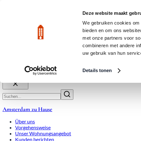
Zum Hauptinhalt
LIVE
Deze website maakt gebru
We gebruiken cookies om c
bieden en om ons websitev
Bewertet mit 9,8
020-3080650
met onze partners voor so
combineren met andere inf
uw gebruik van hun servic
Über uns
Arbeitsweise
Expats
Überbietungen
Wohnung
Details tonen
Schließen
Amsterdam zu Hause
Über uns
Vorgehensweise
Unser Wohnungsangebot
Kunden berichten