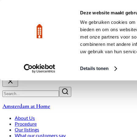
Skip to main content
LIVE
Deze website maakt gebru
We gebruiken cookies om c
bieden en om ons websitev
Rated 9.8
020-3080650
met onze partners voor so
combineren met andere inf
uw gebruik van hun servic
About Us
How We Work
Expats
Bid Wars
Amsterdam Ho
Details tonen
Close
Amsterdam at Home
About Us
Procedure
Our listings
What our customers say