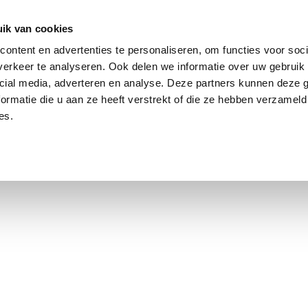
ik van cookies
Jordaan: on average, 3.0% above the asking price
ontent en advertenties te personaliseren, om functies voor soci
erkeer te analyseren. Ook delen we informatie over uw gebruik 
cial media, adverteren en analyse. Deze partners kunnen deze
ormatie die u aan ze heeft verstrekt of die ze hebben verzameld
es.
using Market
Contact