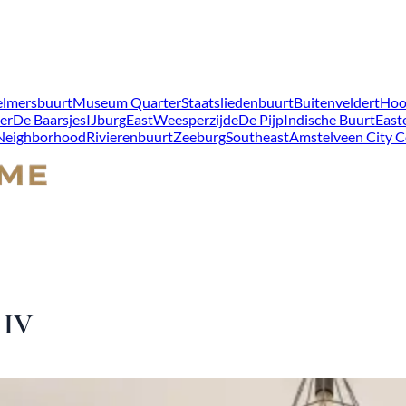
lmersbuurt
Museum Quarter
Staatsliedenbuurt
Buitenveldert
Hoo
er
De Baarsjes
IJburg
East
Weesperzijde
De Pijp
Indische Buurt
East
 Neighborhood
Rivierenbuurt
Zeeburg
Southeast
Amstelveen City C
 IV