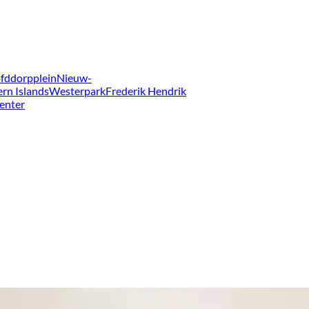
fddorpplein
Nieuw-
ern Islands
Westerpark
Frederik Hendrik
enter