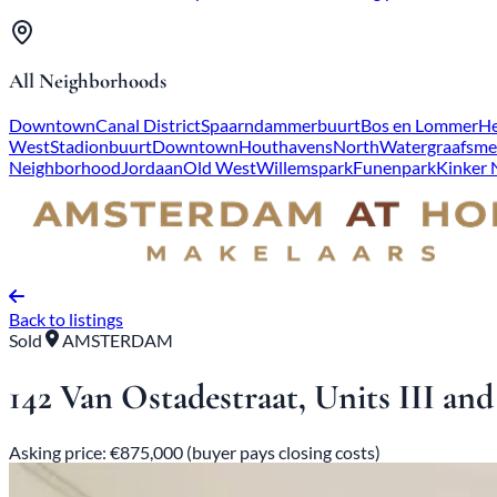
All Neighborhoods
Downtown
Canal District
Spaarndammerbuurt
Bos en Lommer
He
West
Stadionbuurt
Downtown
Houthavens
North
Watergraafsme
Neighborhood
Jordaan
Old West
Willemspark
Funenpark
Kinker
Back to listings
Sold
AMSTERDAM
142 Van Ostadestraat, Units III and
Asking price: €875,000 (buyer pays closing costs)