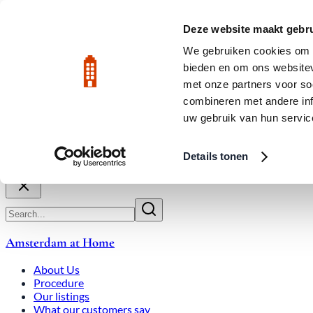
Skip to main content
LIVE
Deze website maakt gebru
We gebruiken cookies om c
bieden en om ons websitev
Rated 9.8
020-3080650
met onze partners voor so
combineren met andere inf
uw gebruik van hun servic
About Us
How We Work
Expats
Bid Wars
Amsterdam Ho
Details tonen
Close
Amsterdam at Home
About Us
Procedure
Our listings
What our customers say