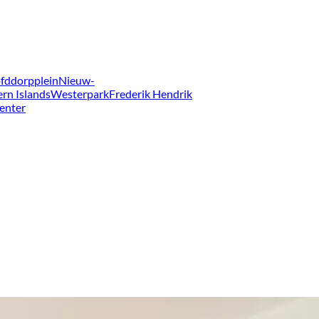
fddorpplein
Nieuw-
ern Islands
Westerpark
Frederik Hendrik
enter