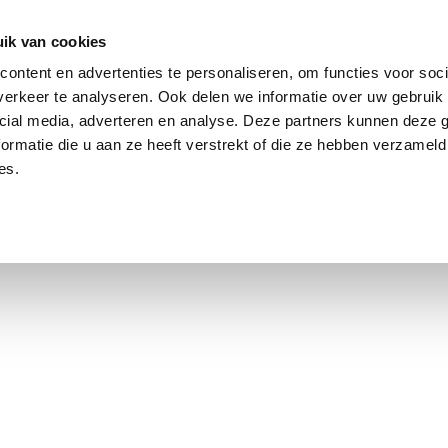
ik van cookies
Jordaan: on average, 3.0% above the asking price
ontent en advertenties te personaliseren, om functies voor soci
erkeer te analyseren. Ook delen we informatie over uw gebruik 
cial media, adverteren en analyse. Deze partners kunnen deze
ormatie die u aan ze heeft verstrekt of die ze hebben verzameld
es.
using Market
Contact