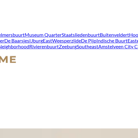
lmersbuurt
Museum Quarter
Staatsliedenbuurt
Buitenveldert
Hoo
er
De Baarsjes
IJburg
East
Weesperzijde
De Pijp
Indische Buurt
East
 Neighborhood
Rivierenbuurt
Zeeburg
Southeast
Amstelveen City C