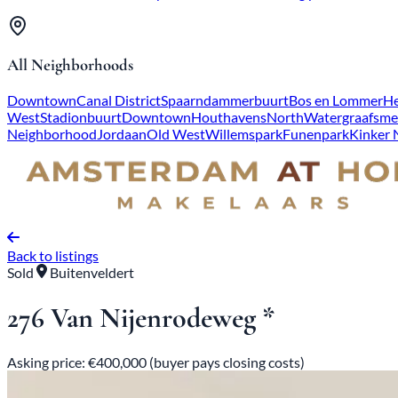
All Neighborhoods
Downtown
Canal District
Spaarndammerbuurt
Bos en Lommer
He
West
Stadionbuurt
Downtown
Houthavens
North
Watergraafsme
Neighborhood
Jordaan
Old West
Willemspark
Funenpark
Kinker
Back to listings
Sold
Buitenveldert
276 Van Nijenrodeweg *
Asking price: €400,000 (buyer pays closing costs)