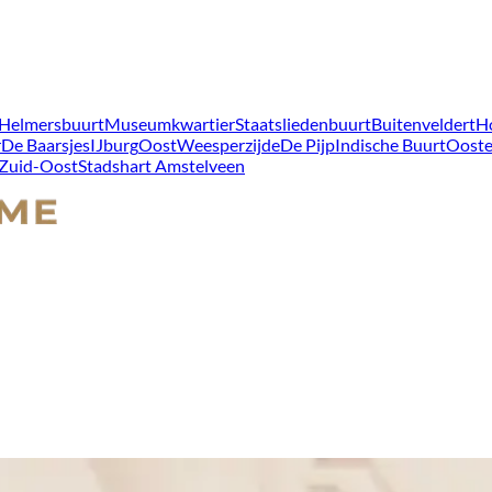
Helmersbuurt
Museumkwartier
Staatsliedenbuurt
Buitenveldert
H
r
De Baarsjes
IJburg
Oost
Weesperzijde
De Pijp
Indische Buurt
Ooste
Zuid-Oost
Stadshart Amstelveen