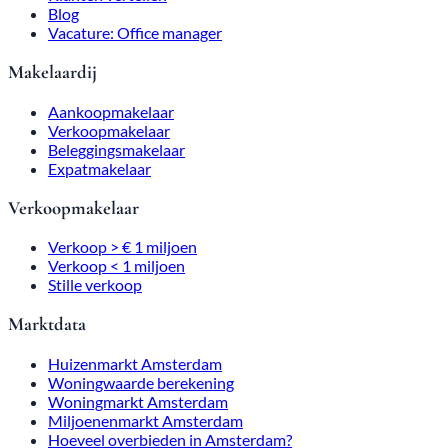
Blog
Vacature: Office manager
Makelaardij
Aankoopmakelaar
Verkoopmakelaar
Beleggingsmakelaar
Expatmakelaar
Verkoopmakelaar
Verkoop > € 1 miljoen
Verkoop < 1 miljoen
Stille verkoop
Marktdata
Huizenmarkt Amsterdam
Woningwaarde berekening
Woningmarkt Amsterdam
Miljoenenmarkt Amsterdam
Hoeveel overbieden in Amsterdam?