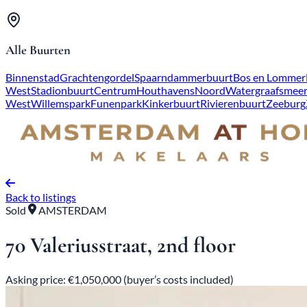
Alle Buurten
Binnenstad
Grachtengordel
Spaarndammerbuurt
Bos en Lommer
West
Stadionbuurt
Centrum
Houthavens
Noord
Watergraafsmee
West
Willemspark
Funenpark
Kinkerbuurt
Rivierenbuurt
Zeeburg
Back to listings
Sold
AMSTERDAM
70 Valeriusstraat, 2nd floor
Asking price: €1,050,000 (buyer’s costs included)