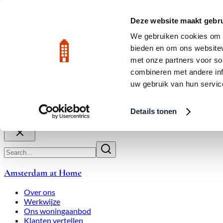
Skip to main content
LIVE
Deze website maakt gebru
We gebruiken cookies om c
bieden en om ons websitev
Rated 9.8
020-3080650
met onze partners voor so
combineren met andere inf
uw gebruik van hun servic
Over ons
Werkwijze
Expats
Overbiedingen
Woningmark
Details tonen
Sluiten
Amsterdam at Home
Over ons
Werkwijze
Ons woningaanbod
Klanten vertellen