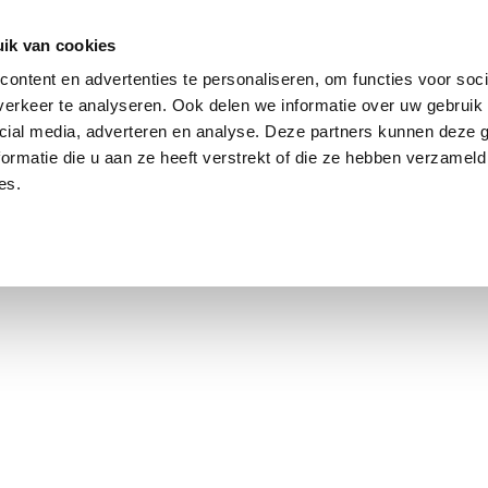
ik van cookies
Jordaan: on average, 3.0% above the asking price
ontent en advertenties te personaliseren, om functies voor soci
erkeer te analyseren. Ook delen we informatie over uw gebruik 
cial media, adverteren en analyse. Deze partners kunnen deze
ormatie die u aan ze heeft verstrekt of die ze hebben verzameld
es.
t Amsterdam
Contact