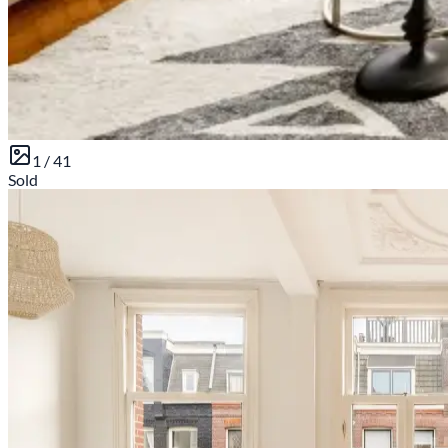
1 /
41
Sold