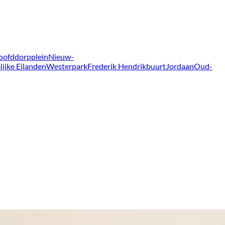
oofddorpplein
Nieuw-
lijke Eilanden
Westerpark
Frederik Hendrikbuurt
Jordaan
Oud-