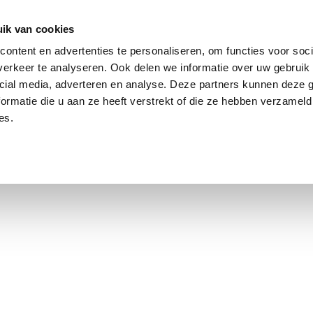
ik van cookies
Jordaan: on average, 3.0% above the asking price
ontent en advertenties te personaliseren, om functies voor soci
erkeer te analyseren. Ook delen we informatie over uw gebruik 
cial media, adverteren en analyse. Deze partners kunnen deze
ormatie die u aan ze heeft verstrekt of die ze hebben verzameld
es.
using Market
Contact