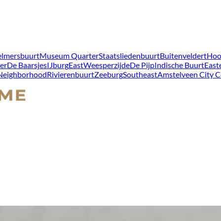
lmersbuurt
Museum Quarter
Staatsliedenbuurt
Buitenveldert
Hoo
er
De Baarsjes
IJburg
East
Weesperzijde
De Pijp
Indische Buurt
East
 Neighborhood
Rivierenbuurt
Zeeburg
Southeast
Amstelveen City C