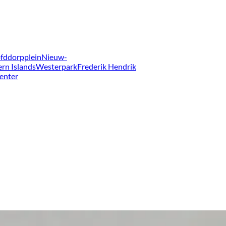
fddorpplein
Nieuw-
ern Islands
Westerpark
Frederik Hendrik
enter