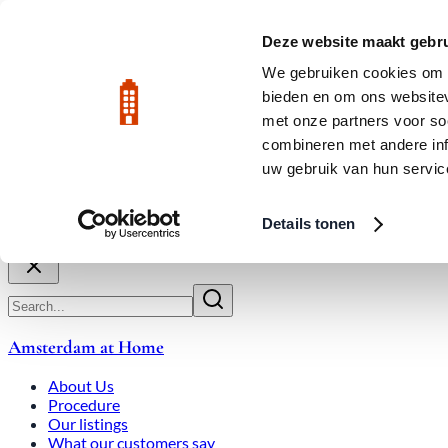
Skip to main content
LIVE
Deze website maakt gebru
We gebruiken cookies om c
bieden en om ons websitev
Rated 9.8
020-3080650
met onze partners voor so
combineren met andere inf
uw gebruik van hun servic
About Us
How We Work
Expats
Bid Wars
Amsterdam Ho
Details tonen
Close
Amsterdam at Home
About Us
Procedure
Our listings
What our customers say