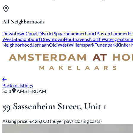
All Neighborhoods
Downtown
Canal District
Spaarndammerbuurt
Bos en Lommer
He
West
Stadionbuurt
Downtown
Houthavens
North
Watergraafsme
Neighborhood
Jordaan
Old West
Willemspark
Funenpark
Kinker
Back to listings
Sold
AMSTERDAM
59 Sassenheim Street, Unit 1
Asking price: €425,000 (buyer pays closing costs)