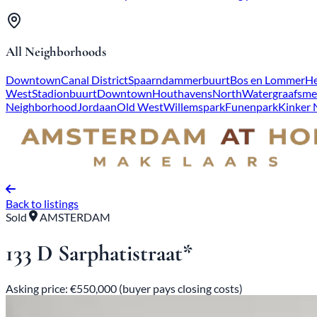
All Neighborhoods
Downtown
Canal District
Spaarndammerbuurt
Bos en Lommer
He
West
Stadionbuurt
Downtown
Houthavens
North
Watergraafsme
Neighborhood
Jordaan
Old West
Willemspark
Funenpark
Kinker
Back to listings
Sold
AMSTERDAM
133 D Sarphatistraat*
Asking price: €550,000 (buyer pays closing costs)