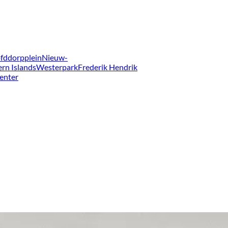
fddorpplein
Nieuw-
ern Islands
Westerpark
Frederik Hendrik
enter