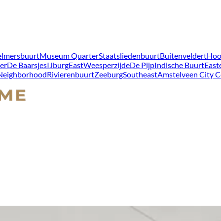
lmersbuurt
Museum Quarter
Staatsliedenbuurt
Buitenveldert
Hoo
er
De Baarsjes
IJburg
East
Weesperzijde
De Pijp
Indische Buurt
East
 Neighborhood
Rivierenbuurt
Zeeburg
Southeast
Amstelveen City C