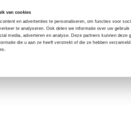
ik van cookies
Jordaan: on average, 3.0% above the asking price
ontent en advertenties te personaliseren, om functies voor soci
erkeer te analyseren. Ook delen we informatie over uw gebruik 
cial media, adverteren en analyse. Deze partners kunnen deze
ormatie die u aan ze heeft verstrekt of die ze hebben verzameld
es.
using Market
Contact