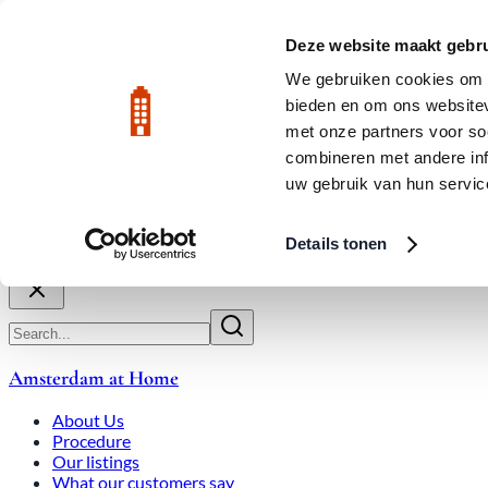
Skip to main content
LIVE
Deze website maakt gebru
We gebruiken cookies om c
bieden en om ons websitev
Rated 9.8
020-3080650
met onze partners voor so
combineren met andere inf
uw gebruik van hun servic
About Us
How We Work
Expats
Bid Wars
Amsterdam Ho
Details tonen
Close
Amsterdam at Home
About Us
Procedure
Our listings
What our customers say