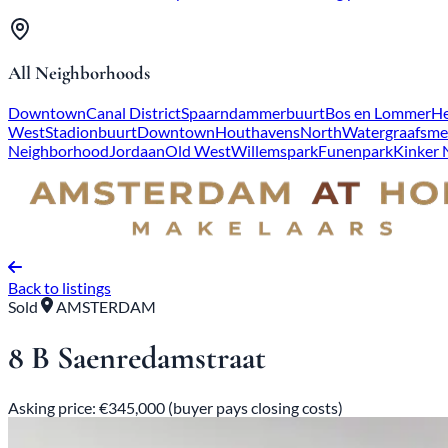
All Neighborhoods
Downtown
Canal District
Spaarndammerbuurt
Bos en Lommer
He
West
Stadionbuurt
Downtown
Houthavens
North
Watergraafsme
Neighborhood
Jordaan
Old West
Willemspark
Funenpark
Kinker
Back to listings
Sold
AMSTERDAM
8 B Saenredamstraat
Asking price: €345,000 (buyer pays closing costs)