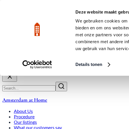
Skip to main content
LIVE
Deze website maakt gebru
We gebruiken cookies om c
bieden en om ons websitev
Rated 9.8
020-3080650
met onze partners voor so
combineren met andere inf
uw gebruik van hun servic
About Us
How We Work
Expats
Bid Wars
Amsterdam Ho
Details tonen
Close
Amsterdam at Home
About Us
Procedure
Our listings
What our customers say