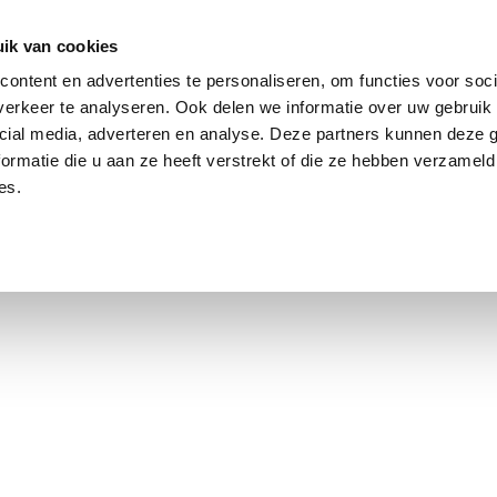
ik van cookies
Jordaan: on average, 3.0% above the asking price
ontent en advertenties te personaliseren, om functies voor soci
erkeer te analyseren. Ook delen we informatie over uw gebruik 
cial media, adverteren en analyse. Deze partners kunnen deze
ormatie die u aan ze heeft verstrekt of die ze hebben verzameld
es.
using Market
Contact