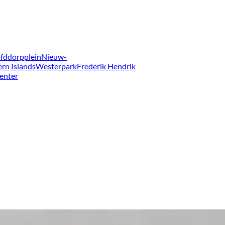
fddorpplein
Nieuw-
ern Islands
Westerpark
Frederik Hendrik
enter