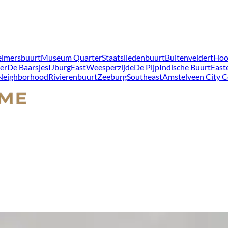
lmersbuurt
Museum Quarter
Staatsliedenbuurt
Buitenveldert
Hoo
er
De Baarsjes
IJburg
East
Weesperzijde
De Pijp
Indische Buurt
East
 Neighborhood
Rivierenbuurt
Zeeburg
Southeast
Amstelveen City C