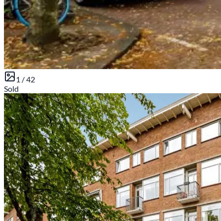
1 /
42
Sold