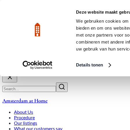
Skip to main content
LIVE
Deze website maakt gebru
We gebruiken cookies om c
bieden en om ons websitev
Rated 9.8
020-3080650
met onze partners voor so
combineren met andere inf
uw gebruik van hun servic
About Us
How We Work
Expats
Bid Wars
Amsterdam Ho
Details tonen
Close
Amsterdam at Home
About Us
Procedure
Our listings
What our customers say