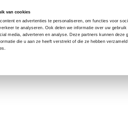
ik van cookies
Jordaan: on average, 3.0% above the asking price
ontent en advertenties te personaliseren, om functies voor soci
erkeer te analyseren. Ook delen we informatie over uw gebruik 
cial media, adverteren en analyse. Deze partners kunnen deze
ormatie die u aan ze heeft verstrekt of die ze hebben verzameld
es.
using Market
Contact