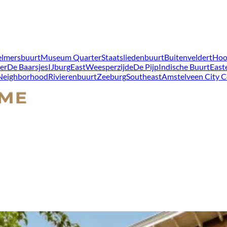
lmersbuurt
Museum Quarter
Staatsliedenbuurt
Buitenveldert
Hoo
er
De Baarsjes
IJburg
East
Weesperzijde
De Pijp
Indische Buurt
East
 Neighborhood
Rivierenbuurt
Zeeburg
Southeast
Amstelveen City C