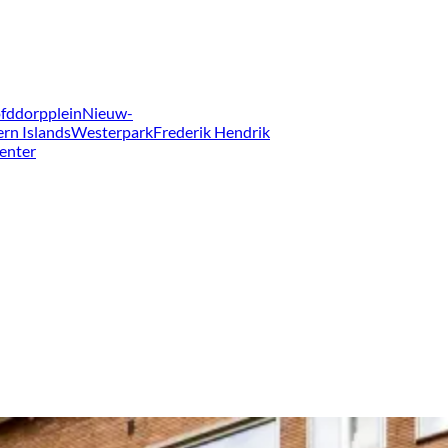
fddorpplein
Nieuw-
ern Islands
Westerpark
Frederik Hendrik
enter