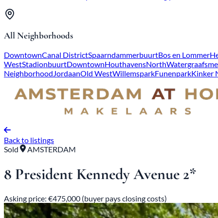
All Neighborhoods
Downtown
Canal District
Spaarndammerbuurt
Bos en Lommer
He
West
Stadionbuurt
Downtown
Houthavens
North
Watergraafsme
Neighborhood
Jordaan
Old West
Willemspark
Funenpark
Kinker
Back to listings
Sold
AMSTERDAM
8 President Kennedy Avenue 2*
Asking price: €475,000 (buyer pays closing costs)