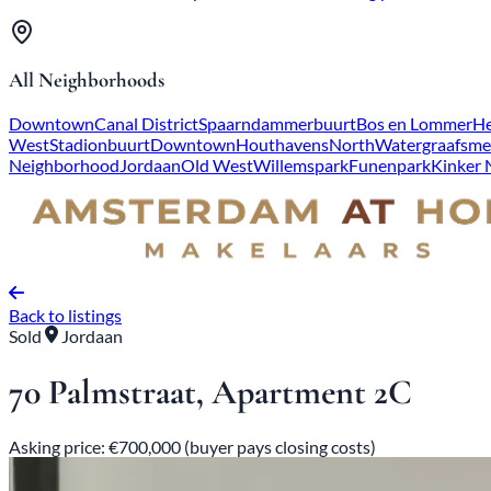
All Neighborhoods
Downtown
Canal District
Spaarndammerbuurt
Bos en Lommer
He
West
Stadionbuurt
Downtown
Houthavens
North
Watergraafsme
Neighborhood
Jordaan
Old West
Willemspark
Funenpark
Kinker
Back to listings
Sold
Jordaan
70 Palmstraat, Apartment 2C
Asking price: €700,000 (buyer pays closing costs)