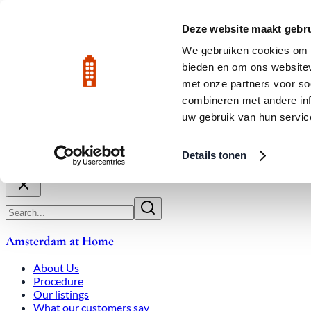
Skip to main content
LIVE
Deze website maakt gebru
We gebruiken cookies om c
bieden en om ons websitev
Rated 9.8
020-3080650
met onze partners voor so
combineren met andere inf
uw gebruik van hun servic
About Us
How We Work
Expats
Bid Wars
Amsterdam Ho
Details tonen
Close
Amsterdam at Home
About Us
Procedure
Our listings
What our customers say