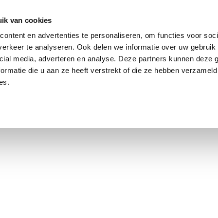
ik van cookies
Jordaan: on average, 3.0% above the asking price
ontent en advertenties te personaliseren, om functies voor soci
erkeer te analyseren. Ook delen we informatie over uw gebruik 
cial media, adverteren en analyse. Deze partners kunnen deze
ormatie die u aan ze heeft verstrekt of die ze hebben verzameld
es.
using Market
Contact