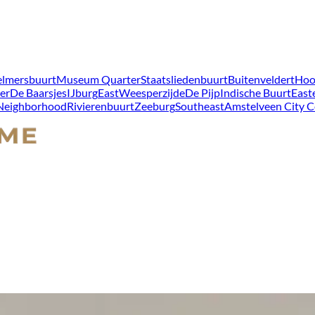
lmersbuurt
Museum Quarter
Staatsliedenbuurt
Buitenveldert
Hoo
er
De Baarsjes
IJburg
East
Weesperzijde
De Pijp
Indische Buurt
East
 Neighborhood
Rivierenbuurt
Zeeburg
Southeast
Amstelveen City C