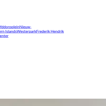
fddorpplein
Nieuw-
ern Islands
Westerpark
Frederik Hendrik
enter