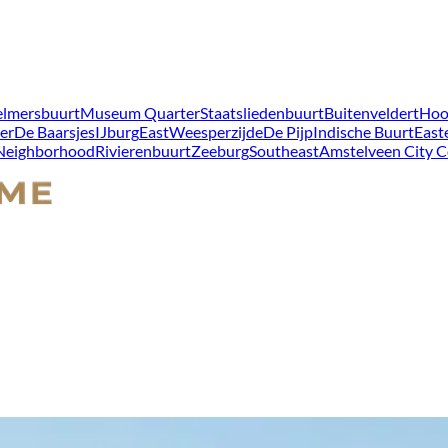
lmersbuurt
Museum Quarter
Staatsliedenbuurt
Buitenveldert
Hoo
er
De Baarsjes
IJburg
East
Weesperzijde
De Pijp
Indische Buurt
East
 Neighborhood
Rivierenbuurt
Zeeburg
Southeast
Amstelveen City C