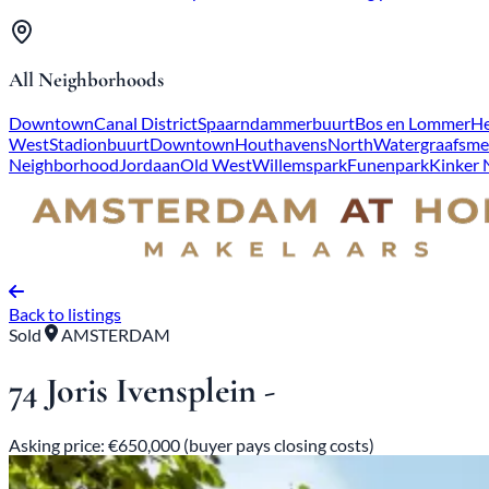
All Neighborhoods
Downtown
Canal District
Spaarndammerbuurt
Bos en Lommer
He
West
Stadionbuurt
Downtown
Houthavens
North
Watergraafsme
Neighborhood
Jordaan
Old West
Willemspark
Funenpark
Kinker
Back to listings
Sold
AMSTERDAM
74 Joris Ivensplein -
Asking price: €650,000 (buyer pays closing costs)