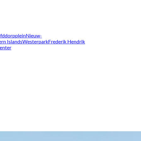
fddorpplein
Nieuw-
ern Islands
Westerpark
Frederik Hendrik
enter