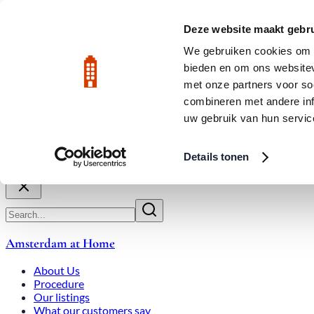
Skip to main content
LIVE
Deze website maakt gebru
We gebruiken cookies om c
bieden en om ons websitev
Rated 9.8
020-3080650
met onze partners voor so
combineren met andere inf
uw gebruik van hun servic
About Us
How We Work
Expats
Bid Wars
Amsterdam Ho
Details tonen
Close
Amsterdam at Home
About Us
Procedure
Our listings
What our customers say