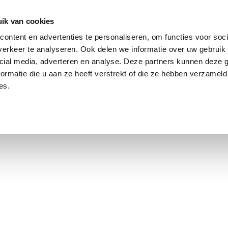
ik van cookies
Jordaan: on average, 3.0% above the asking price
ontent en advertenties te personaliseren, om functies voor soci
erkeer te analyseren. Ook delen we informatie over uw gebruik 
cial media, adverteren en analyse. Deze partners kunnen deze
ormatie die u aan ze heeft verstrekt of die ze hebben verzameld
es.
using Market
Contact