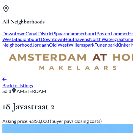
All Neighborhoods
Downtown
Canal District
Spaarndammerbuurt
Bos en Lommer
He
West
Stadionbuurt
Downtown
Houthavens
North
Watergraafsme
Neighborhood
Jordaan
Old West
Willemspark
Funenpark
Kinker
Back to listings
Sold
AMSTERDAM
18 Javastraat 2
Asking price: €350,000 (buyer pays closing costs)