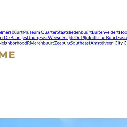
lmersbuurt
Museum Quarter
Staatsliedenbuurt
Buitenveldert
Hoo
er
De Baarsjes
IJburg
East
Weesperzijde
De Pijp
Indische Buurt
East
 Neighborhood
Rivierenbuurt
Zeeburg
Southeast
Amstelveen City C