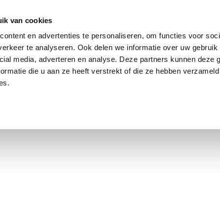
ik van cookies
Jordaan: on average, 3.0% above the asking price
ontent en advertenties te personaliseren, om functies voor soci
erkeer te analyseren. Ook delen we informatie over uw gebruik 
cial media, adverteren en analyse. Deze partners kunnen deze
ormatie die u aan ze heeft verstrekt of die ze hebben verzameld
es.
using Market
Contact