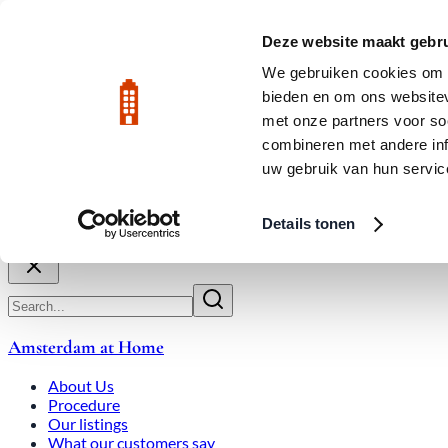
Skip to main content
LIVE
Deze website maakt gebru
We gebruiken cookies om c
bieden en om ons websitev
Rated 9.8
020-3080650
met onze partners voor so
combineren met andere inf
uw gebruik van hun servic
About Us
How We Work
Expats
Bid Wars
Amsterdam Ho
Details tonen
Close
Amsterdam at Home
About Us
Procedure
Our listings
What our customers say