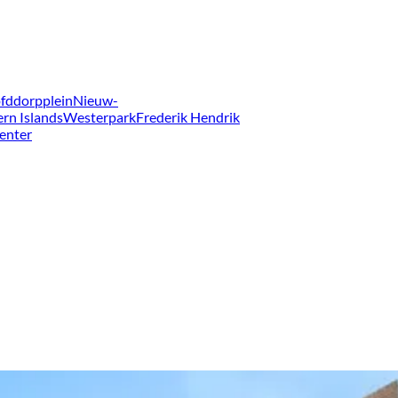
fddorpplein
Nieuw-
ern Islands
Westerpark
Frederik Hendrik
enter