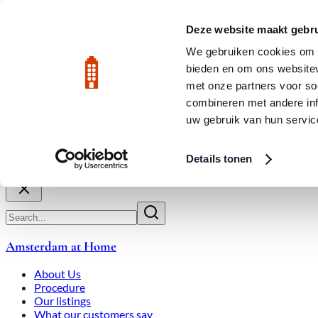
Skip to main content
LIVE
Deze website maakt gebru
We gebruiken cookies om c
bieden en om ons websitev
Rated 9.8
020-3080650
met onze partners voor so
combineren met andere inf
uw gebruik van hun servic
About Us
How We Work
Expats
Bid Wars
Amsterdam Ho
Details tonen
Close
Amsterdam at Home
About Us
Procedure
Our listings
What our customers say