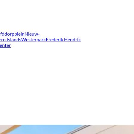
fddorpplein
Nieuw-
ern Islands
Westerpark
Frederik Hendrik
enter