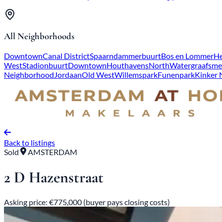
All Neighborhoods
Downtown
Canal District
Spaarndammerbuurt
Bos en Lommer
He
West
Stadionbuurt
Downtown
Houthavens
North
Watergraafsme
Neighborhood
Jordaan
Old West
Willemspark
Funenpark
Kinker
Back to listings
Sold
AMSTERDAM
2 D Hazenstraat
Asking price: €775,000 (buyer pays closing costs)