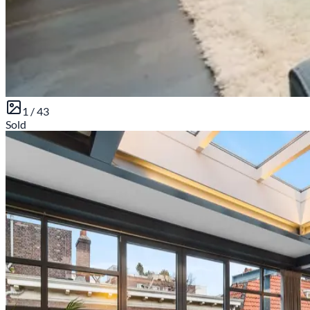
1 /
43
Sold