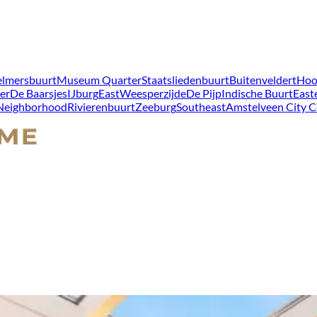
lmersbuurt
Museum Quarter
Staatsliedenbuurt
Buitenveldert
Hoo
er
De Baarsjes
IJburg
East
Weesperzijde
De Pijp
Indische Buurt
East
 Neighborhood
Rivierenbuurt
Zeeburg
Southeast
Amstelveen City C