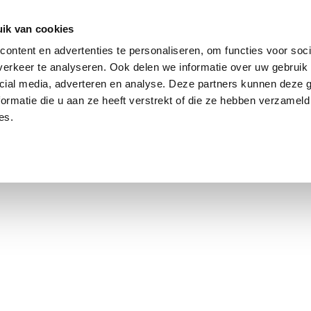
ik van cookies
Jordaan: on average, 3.0% above the asking price
ontent en advertenties te personaliseren, om functies voor soci
erkeer te analyseren. Ook delen we informatie over uw gebruik 
cial media, adverteren en analyse. Deze partners kunnen deze
ormatie die u aan ze heeft verstrekt of die ze hebben verzameld
es.
using Market
Contact