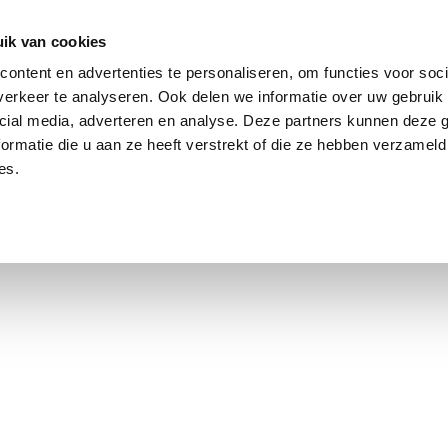
ik van cookies
Jordaan: on average, 3.0% above the asking price
ontent en advertenties te personaliseren, om functies voor soci
erkeer te analyseren. Ook delen we informatie over uw gebruik 
cial media, adverteren en analyse. Deze partners kunnen deze
ormatie die u aan ze heeft verstrekt of die ze hebben verzameld
es.
using Market
Contact