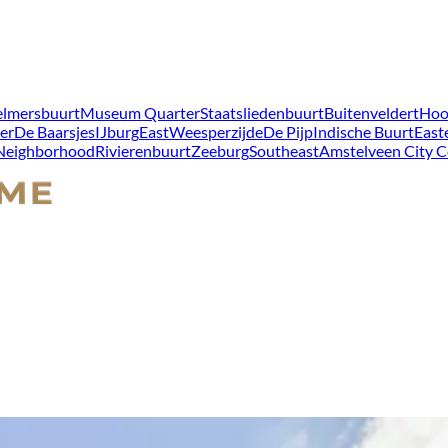
lmersbuurt
Museum Quarter
Staatsliedenbuurt
Buitenveldert
Hoo
er
De Baarsjes
IJburg
East
Weesperzijde
De Pijp
Indische Buurt
East
 Neighborhood
Rivierenbuurt
Zeeburg
Southeast
Amstelveen City C