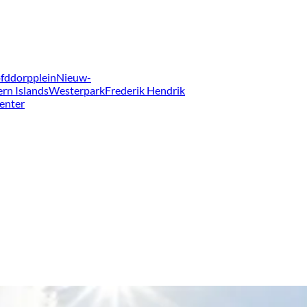
fddorpplein
Nieuw-
ern Islands
Westerpark
Frederik Hendrik
enter