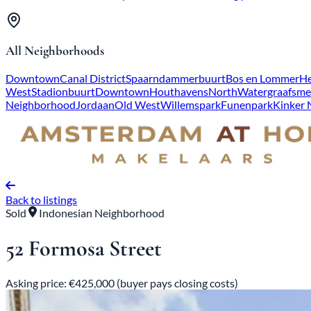
All Neighborhoods
Downtown
Canal District
Spaarndammerbuurt
Bos en Lommer
He
West
Stadionbuurt
Downtown
Houthavens
North
Watergraafsme
Neighborhood
Jordaan
Old West
Willemspark
Funenpark
Kinker
Back to listings
Sold
Indonesian Neighborhood
52 Formosa Street
Asking price: €425,000 (buyer pays closing costs)