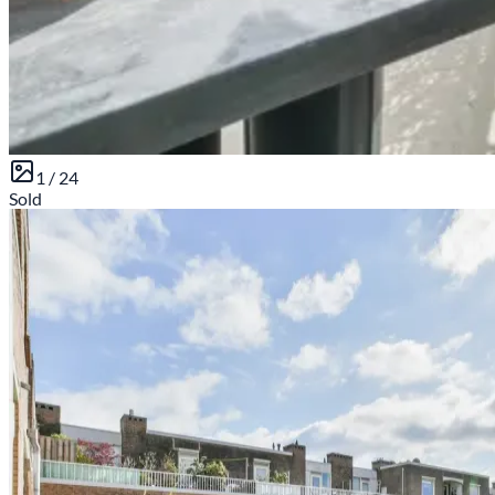
1 /
24
Sold