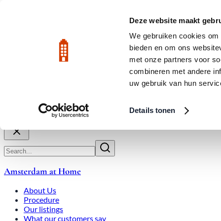
Skip to main content
LIVE
Deze website maakt gebru
We gebruiken cookies om c
bieden en om ons websitev
Rated 9.8
020-3080650
met onze partners voor so
combineren met andere inf
uw gebruik van hun servic
About Us
How We Work
Expats
Bid Wars
Amsterdam Ho
Details tonen
Close
Amsterdam at Home
About Us
Procedure
Our listings
What our customers say