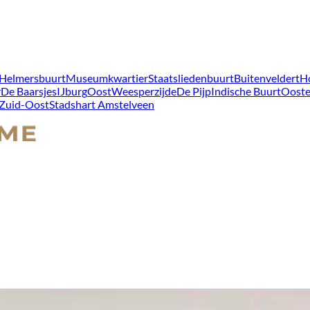
Helmersbuurt
Museumkwartier
Staatsliedenbuurt
Buitenveldert
H
r
De Baarsjes
IJburg
Oost
Weesperzijde
De Pijp
Indische Buurt
Ooste
Zuid-Oost
Stadshart Amstelveen