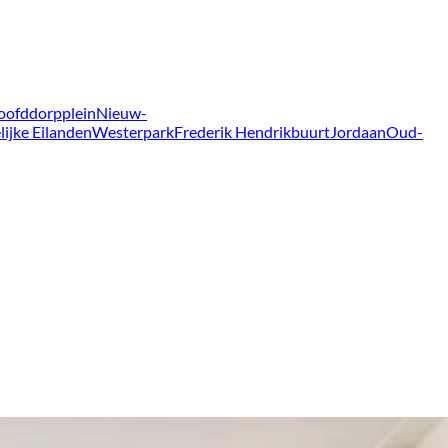
oofddorpplein
Nieuw-
lijke Eilanden
Westerpark
Frederik Hendrikbuurt
Jordaan
Oud-