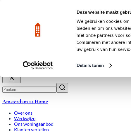
Skip to main content
LIVE
Deze website maakt gebru
We gebruiken cookies om c
bieden en om ons websitev
Rated 9.8
020-3080650
met onze partners voor so
combineren met andere inf
uw gebruik van hun servic
Over ons
Werkwijze
Expats
Overbiedingen
Woningmark
Details tonen
Sluiten
Amsterdam at Home
Over ons
Werkwijze
Ons woningaanbod
Klanten vertellen