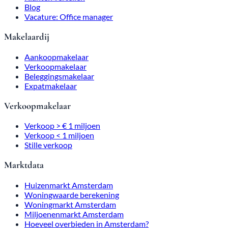
Blog
Vacature: Office manager
Makelaardij
Aankoopmakelaar
Verkoopmakelaar
Beleggingsmakelaar
Expatmakelaar
Verkoopmakelaar
Verkoop > € 1 miljoen
Verkoop < 1 miljoen
Stille verkoop
Marktdata
Huizenmarkt Amsterdam
Woningwaarde berekening
Woningmarkt Amsterdam
Miljoenenmarkt Amsterdam
Hoeveel overbieden in Amsterdam?