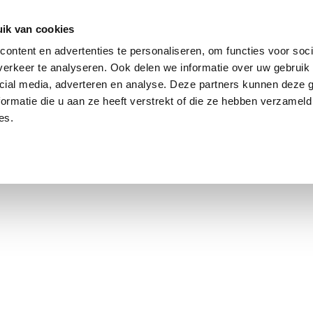
ik van cookies
Jordaan: on average, 3.0% above the asking price
De Pijp: 208
ontent en advertenties te personaliseren, om functies voor soci
erkeer te analyseren. Ook delen we informatie over uw gebruik 
cial media, adverteren en analyse. Deze partners kunnen deze
ormatie die u aan ze heeft verstrekt of die ze hebben verzameld
es.
t Amsterdam
Contact