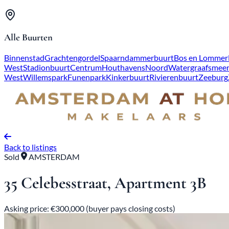
Alle Buurten
Binnenstad
Grachtengordel
Spaarndammerbuurt
Bos en Lommer
West
Stadionbuurt
Centrum
Houthavens
Noord
Watergraafsmee
West
Willemspark
Funenpark
Kinkerbuurt
Rivierenbuurt
Zeeburg
Back to listings
Sold
AMSTERDAM
35 Celebesstraat, Apartment 3B
Asking price: €300,000 (buyer pays closing costs)