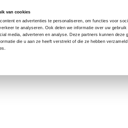
ik van cookies
Jordaan: on average, 3.0% above the asking price
ontent en advertenties te personaliseren, om functies voor soci
erkeer te analyseren. Ook delen we informatie over uw gebruik 
cial media, adverteren en analyse. Deze partners kunnen deze
ormatie die u aan ze heeft verstrekt of die ze hebben verzameld
es.
using Market
Contact