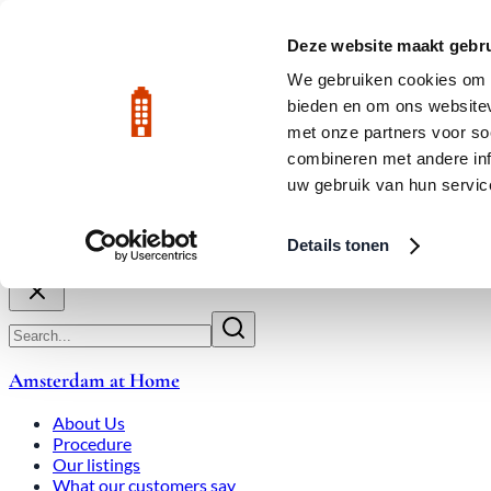
Skip to main content
LIVE
Deze website maakt gebru
We gebruiken cookies om c
bieden en om ons websitev
Rated 9.8
020-3080650
met onze partners voor so
combineren met andere inf
uw gebruik van hun servic
About Us
How We Work
Expats
Bid Wars
Amsterdam Ho
Details tonen
Close
Amsterdam at Home
About Us
Procedure
Our listings
What our customers say