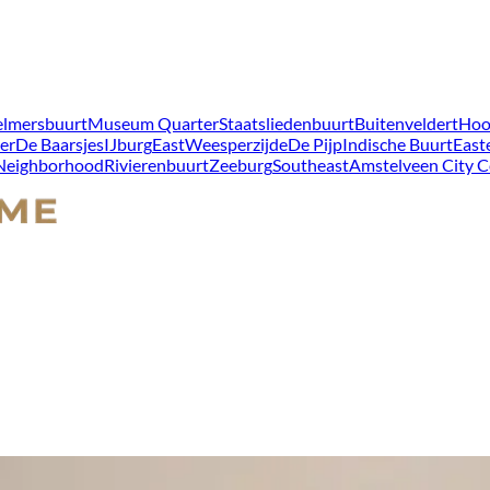
lmersbuurt
Museum Quarter
Staatsliedenbuurt
Buitenveldert
Hoo
er
De Baarsjes
IJburg
East
Weesperzijde
De Pijp
Indische Buurt
East
 Neighborhood
Rivierenbuurt
Zeeburg
Southeast
Amstelveen City C