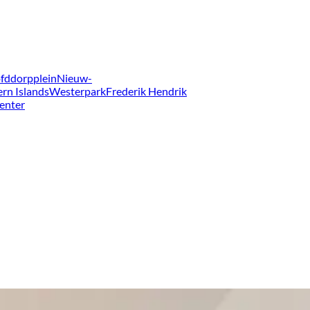
fddorpplein
Nieuw-
ern Islands
Westerpark
Frederik Hendrik
enter