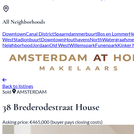
All Neighborhoods
Downtown
Canal District
Spaarndammerbuurt
Bos en Lommer
He
West
Stadionbuurt
Downtown
Houthavens
North
Watergraafsme
Neighborhood
Jordaan
Old West
Willemspark
Funenpark
Kinker
Back to listings
Sold
AMSTERDAM
38 Brederodestraat House
Asking price: €465,000 (buyer pays closing costs)