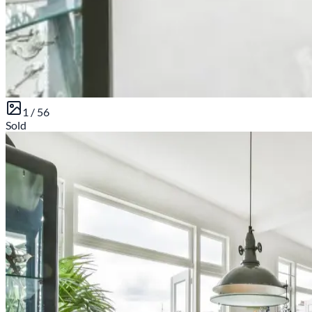
1 /
56
Sold