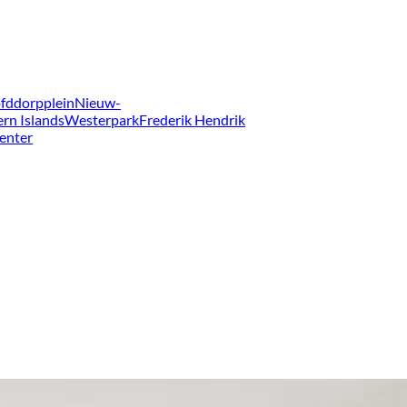
fddorpplein
Nieuw-
ern Islands
Westerpark
Frederik Hendrik
enter