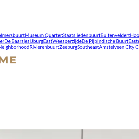
lmersbuurt
Museum Quarter
Staatsliedenbuurt
Buitenveldert
Hoo
er
De Baarsjes
IJburg
East
Weesperzijde
De Pijp
Indische Buurt
East
 Neighborhood
Rivierenbuurt
Zeeburg
Southeast
Amstelveen City C