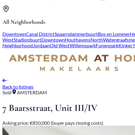
All Neighborhoods
Downtown
Canal District
Spaarndammerbuurt
Bos en Lommer
He
West
Stadionbuurt
Downtown
Houthavens
North
Watergraafsme
Neighborhood
Jordaan
Old West
Willemspark
Funenpark
Kinker
Back to listings
Sold
AMSTERDAM
7 Baarsstraat, Unit III/IV
Asking price: €850,000 (buyer pays closing costs)