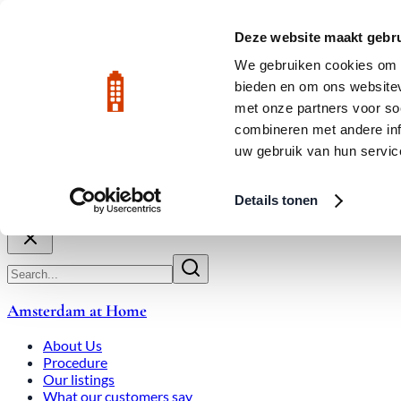
Skip to main content
LIVE
Deze website maakt gebru
We gebruiken cookies om c
bieden en om ons websitev
Rated 9.8
020-3080650
met onze partners voor so
combineren met andere inf
uw gebruik van hun servic
About Us
How We Work
Expats
Bid Wars
Amsterdam Ho
Details tonen
Close
Amsterdam at Home
About Us
Procedure
Our listings
What our customers say