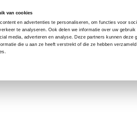
ik van cookies
Jordaan: on average, 3.0% above the asking price
ontent en advertenties te personaliseren, om functies voor soci
erkeer te analyseren. Ook delen we informatie over uw gebruik 
cial media, adverteren en analyse. Deze partners kunnen deze
ormatie die u aan ze heeft verstrekt of die ze hebben verzameld
es.
using Market
Contact