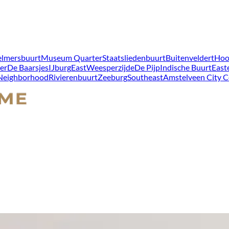
lmersbuurt
Museum Quarter
Staatsliedenbuurt
Buitenveldert
Hoo
er
De Baarsjes
IJburg
East
Weesperzijde
De Pijp
Indische Buurt
East
 Neighborhood
Rivierenbuurt
Zeeburg
Southeast
Amstelveen City C