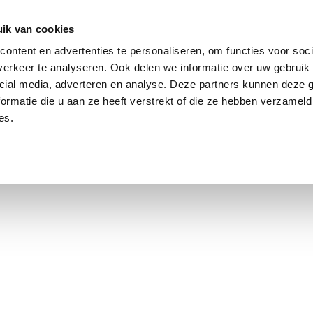
ik van cookies
Jordaan: on average, 3.0% above the asking price
ontent en advertenties te personaliseren, om functies voor soci
erkeer te analyseren. Ook delen we informatie over uw gebruik 
cial media, adverteren en analyse. Deze partners kunnen deze
ormatie die u aan ze heeft verstrekt of die ze hebben verzameld
es.
using Market
Contact