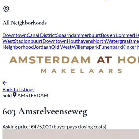
All Neighborhoods
Downtown
Canal District
Spaarndammerbuurt
Bos en Lommer
He
West
Stadionbuurt
Downtown
Houthavens
North
Watergraafsme
Neighborhood
Jordaan
Old West
Willemspark
Funenpark
Kinker
Back to listings
Sold
AMSTERDAM
603 Amstelveenseweg
Asking price: €475,000 (buyer pays closing costs)