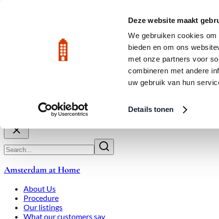
Skip to main content
LIVE
Deze website maakt gebru
We gebruiken cookies om c
bieden en om ons websitev
Rated 9.8
020-3080650
met onze partners voor so
combineren met andere inf
uw gebruik van hun servic
About Us
How We Work
Expats
Bid Wars
Amsterdam Ho
Details tonen
Close
Amsterdam at Home
About Us
Procedure
Our listings
What our customers say