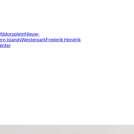
fddorpplein
Nieuw-
ern Islands
Westerpark
Frederik Hendrik
enter