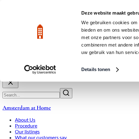
Skip to main content
LIVE
Deze website maakt gebru
We gebruiken cookies om c
bieden en om ons websitev
Rated 9.8
020-3080650
met onze partners voor so
combineren met andere inf
uw gebruik van hun servic
About Us
How We Work
Expats
Bid Wars
Amsterdam Ho
Details tonen
Close
Amsterdam at Home
About Us
Procedure
Our listings
What our customers say