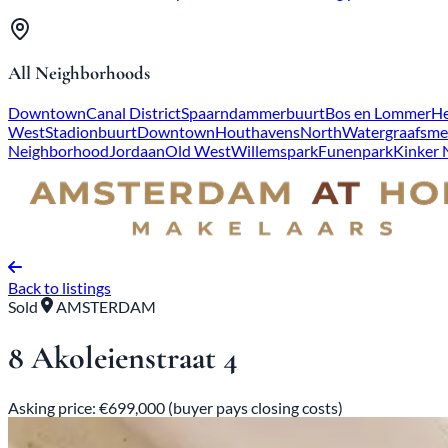
All Neighborhoods
Downtown
Canal District
Spaarndammerbuurt
Bos en Lommer
He
West
Stadionbuurt
Downtown
Houthavens
North
Watergraafsme
Neighborhood
Jordaan
Old West
Willemspark
Funenpark
Kinker
Back to listings
Sold
AMSTERDAM
8 Akoleienstraat 4
Asking price: €699,000 (buyer pays closing costs)