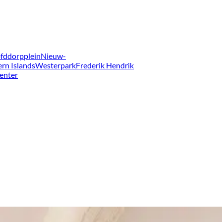
fddorpplein
Nieuw-
ern Islands
Westerpark
Frederik Hendrik
enter