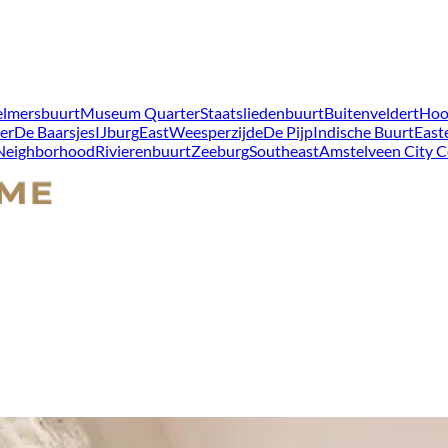
lmersbuurt
Museum Quarter
Staatsliedenbuurt
Buitenveldert
Hoo
er
De Baarsjes
IJburg
East
Weesperzijde
De Pijp
Indische Buurt
East
 Neighborhood
Rivierenbuurt
Zeeburg
Southeast
Amstelveen City C