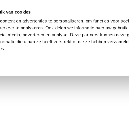
ik van cookies
Jordaan: on average, 3.0% above the asking price
ontent en advertenties te personaliseren, om functies voor soci
erkeer te analyseren. Ook delen we informatie over uw gebruik 
cial media, adverteren en analyse. Deze partners kunnen deze
ormatie die u aan ze heeft verstrekt of die ze hebben verzameld
es.
using Market
Contact