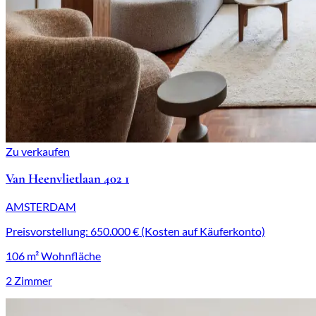
Zu verkaufen
Van Heenvlietlaan 402 1
AMSTERDAM
Preisvorstellung: 650.000 € (Kosten auf Käuferkonto)
106 m² Wohnfläche
2 Zimmer