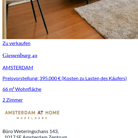
Zu verkaufen
Giessenburg 40
AMSTERDAM
Preisvorstellung: 395.000 € (Kosten zu Lasten des Käufers)
66 m² Wohnfläche
2 Zimmer
Büro Weteringschans 143,
, 1017 SE Amsterdam Zentrum