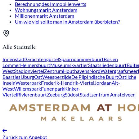
Berechnung des Immobilienwerts
Wohnungsmarkt Amsterdam
Millionenmarkt Amsterdam
Um wie viel sollte man in Amsterdam überbieten?
Alle Stadtteile
Innenstadt
Grachtengürtel
Spaarndammerbuurt
Bos en
Lommer
Helmersbuurt
Museumskvartier
Staatsliedenbuurt
Buite
West
Stadionviertel
Zentrum
Houthavens
Nord
Watergraafsmeer
Baarsjes
IJburg
Ost
Weesperzijde
De Pijp
Indische Buurt
Östliche
Inseln
Westerpark
Frederik-Hendrik-Viertel
Jordaan
Alt-
West
Willemspark
Funenpark
Kinker-
Viertel
Rivierenbuurt
Zeeburg
Südost
Stadtzentrum Amstelveen
Zurück zum Angebot