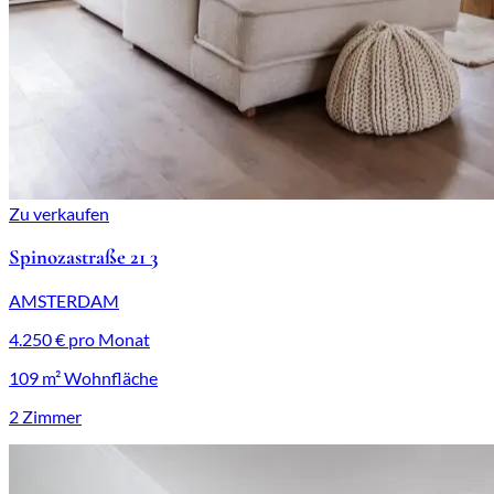
Zu verkaufen
Spinozastraße 21 3
AMSTERDAM
4.250 € pro Monat
109 m² Wohnfläche
2 Zimmer