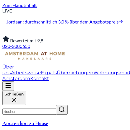
Zum Hauptinhalt
LIVE
Jordaan: durchschnittlich 3,0 % über dem Angebotspreis
Bewertet mit 9,8
020-3080650
Über
uns
Arbeitsweise
Expats
Überbietungen
Wohnungsmar
Amsterdam
Kontakt
Schließen
Amsterdam zu Hause