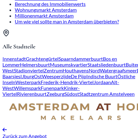
Berechnung des Immobilienwerts
Wohnungsmarkt Amsterdam
Millionenmarkt Amsterdam
Um wie viel sollte man in Amsterdam überbieten?
Alle Stadtteile
Innenstadt
Grachtengürtel
Spaarndammerbuurt
Bos en
Lommer
Helmersbuurt
Museumskvartier
Staatsliedenbuurt
Buite
West
Stadionviertel
Zentrum
Houthavens
Nord
Watergraafsmeer
Baarsjes
IJburg
Ost
Weesperzijde
De Pijp
Indische Buurt
Östliche
Inseln
Westerpark
Frederik-Hendrik-Viertel
Jordaan
Alt-
West
Willemspark
Funenpark
Kinker-
Viertel
Rivierenbuurt
Zeeburg
Südost
Stadtzentrum Amstelveen
Zurück zum Angebot