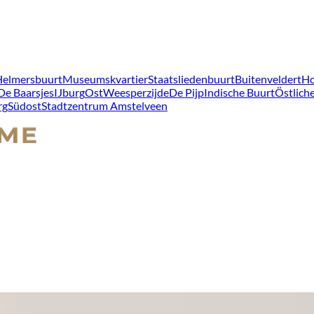
Helmersbuurt
Museumskvartier
Staatsliedenbuurt
Buitenveldert
Ho
De Baarsjes
IJburg
Ost
Weesperzijde
De Pijp
Indische Buurt
Östliche
rg
Südost
Stadtzentrum Amstelveen