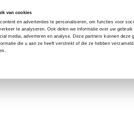
ik van cookies
Jordaan: durchschnittlich 3,0 % über dem Angebotspreis
ontent en advertenties te personaliseren, om functies voor soci
erkeer te analyseren. Ook delen we informatie over uw gebruik 
cial media, adverteren en analyse. Deze partners kunnen deze
ormatie die u aan ze heeft verstrekt of die ze hebben verzameld
es.
smarkt Amsterdam
Kontakt