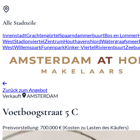
Alle Stadtteile
Innenstadt
Grachtengürtel
Spaarndammerbuurt
Bos en Lommer
West
Stadionviertel
Zentrum
Houthavens
Nord
Watergraafsmeer
West
Willemspark
Funenpark
Kinker-Viertel
Rivierenbuurt
Zeebu
Zurück zum Angebot
Verkauft
AMSTERDAM
Voetboogstraat 5 C
Preisvorstellung: 700.000 € (Kosten zu Lasten des Käufers)