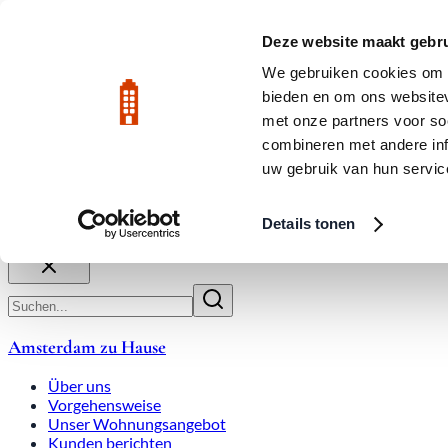
Zum Hauptinhalt
LIVE
Deze website maakt gebru
We gebruiken cookies om c
bieden en om ons websitev
Bewertet mit 9,8
020-3080650
met onze partners voor so
combineren met andere inf
uw gebruik van hun servic
Über uns
Arbeitsweise
Expats
Überbietungen
Wohnung
Details tonen
Schließen
Amsterdam zu Hause
Über uns
Vorgehensweise
Unser Wohnungsangebot
Kunden berichten