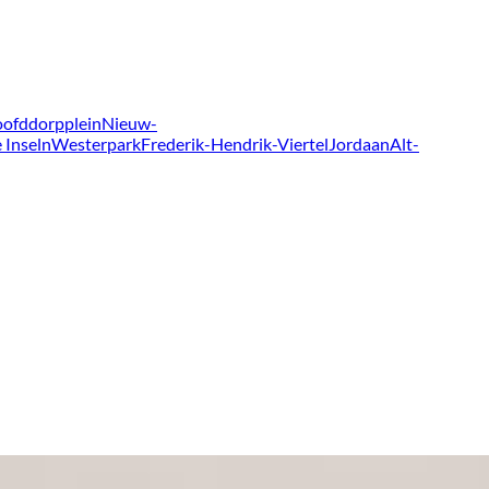
ofddorpplein
Nieuw-
 Inseln
Westerpark
Frederik-Hendrik-Viertel
Jordaan
Alt-