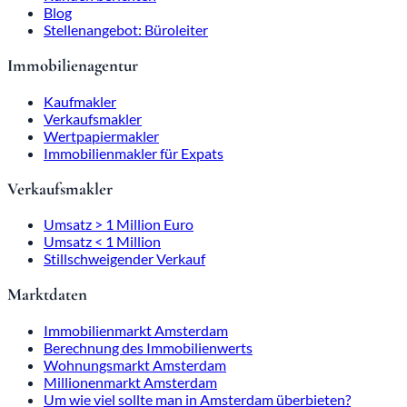
Blog
Stellenangebot: Büroleiter
Immobilienagentur
Kaufmakler
Verkaufsmakler
Wertpapiermakler
Immobilienmakler für Expats
Verkaufsmakler
Umsatz > 1 Million Euro
Umsatz < 1 Million
Stillschweigender Verkauf
Marktdaten
Immobilienmarkt Amsterdam
Berechnung des Immobilienwerts
Wohnungsmarkt Amsterdam
Millionenmarkt Amsterdam
Um wie viel sollte man in Amsterdam überbieten?