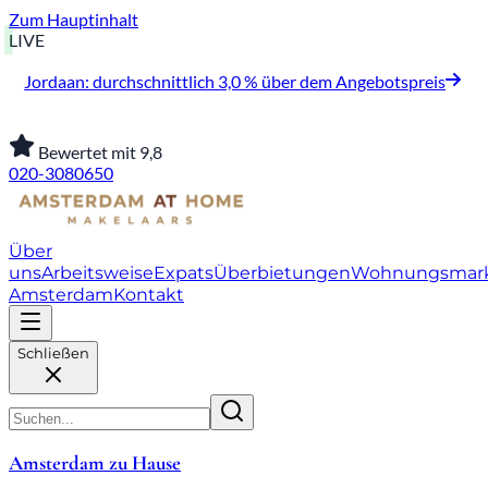
Zum Hauptinhalt
LIVE
Jordaan: durchschnittlich 3,0 % über dem Angebotspreis
Bewertet mit 9,8
020-3080650
Über
uns
Arbeitsweise
Expats
Überbietungen
Wohnungsmar
Amsterdam
Kontakt
Schließen
Amsterdam zu Hause