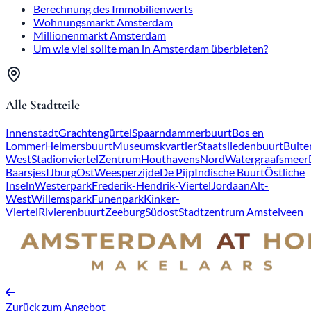
Berechnung des Immobilienwerts
Wohnungsmarkt Amsterdam
Millionenmarkt Amsterdam
Um wie viel sollte man in Amsterdam überbieten?
Alle Stadtteile
Innenstadt
Grachtengürtel
Spaarndammerbuurt
Bos en
Lommer
Helmersbuurt
Museumskvartier
Staatsliedenbuurt
Buite
West
Stadionviertel
Zentrum
Houthavens
Nord
Watergraafsmeer
Baarsjes
IJburg
Ost
Weesperzijde
De Pijp
Indische Buurt
Östliche
Inseln
Westerpark
Frederik-Hendrik-Viertel
Jordaan
Alt-
West
Willemspark
Funenpark
Kinker-
Viertel
Rivierenbuurt
Zeeburg
Südost
Stadtzentrum Amstelveen
Zurück zum Angebot