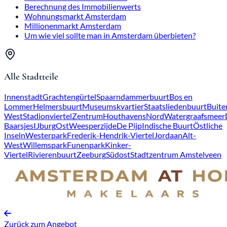
Berechnung des Immobilienwerts
Wohnungsmarkt Amsterdam
Millionenmarkt Amsterdam
Um wie viel sollte man in Amsterdam überbieten?
Alle Stadtteile
Innenstadt
Grachtengürtel
Spaarndammerbuurt
Bos en
Lommer
Helmersbuurt
Museumskvartier
Staatsliedenbuurt
Buite
West
Stadionviertel
Zentrum
Houthavens
Nord
Watergraafsmeer
Baarsjes
IJburg
Ost
Weesperzijde
De Pijp
Indische Buurt
Östliche
Inseln
Westerpark
Frederik-Hendrik-Viertel
Jordaan
Alt-
West
Willemspark
Funenpark
Kinker-
Viertel
Rivierenbuurt
Zeeburg
Südost
Stadtzentrum Amstelveen
Zurück zum Angebot