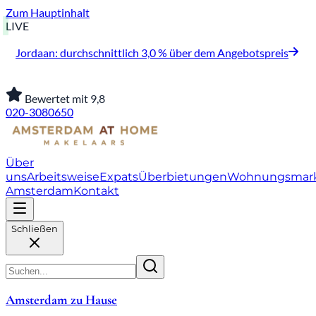
Zum Hauptinhalt
LIVE
Jordaan: durchschnittlich 3,0 % über dem Angebotspreis
Bewertet mit 9,8
020-3080650
Über
uns
Arbeitsweise
Expats
Überbietungen
Wohnungsmar
Amsterdam
Kontakt
Schließen
Amsterdam zu Hause