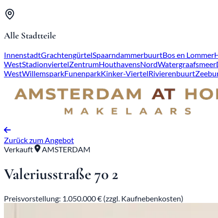
Alle Stadtteile
Innenstadt
Grachtengürtel
Spaarndammerbuurt
Bos en Lommer
West
Stadionviertel
Zentrum
Houthavens
Nord
Watergraafsmeer
West
Willemspark
Funenpark
Kinker-Viertel
Rivierenbuurt
Zeebu
Zurück zum Angebot
Verkauft
AMSTERDAM
Valeriusstraße 70 2
Preisvorstellung: 1.050.000 € (zzgl. Kaufnebenkosten)