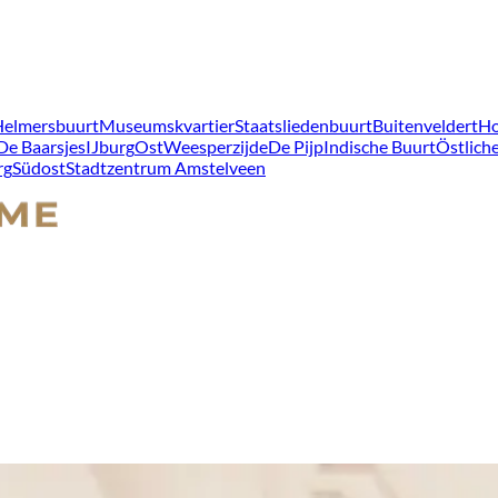
Helmersbuurt
Museumskvartier
Staatsliedenbuurt
Buitenveldert
Ho
De Baarsjes
IJburg
Ost
Weesperzijde
De Pijp
Indische Buurt
Östliche
rg
Südost
Stadtzentrum Amstelveen