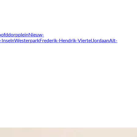
ofddorpplein
Nieuw-
 Inseln
Westerpark
Frederik-Hendrik-Viertel
Jordaan
Alt-