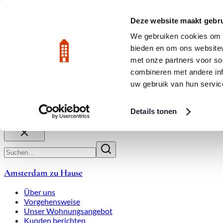
Zum Hauptinhalt
LIVE
Deze website maakt gebru
We gebruiken cookies om c
bieden en om ons websitev
Bewertet mit 9,8
020-3080650
met onze partners voor so
combineren met andere inf
uw gebruik van hun servic
Über uns
Arbeitsweise
Expats
Überbietungen
Wohnung
Details tonen
Schließen
Amsterdam zu Hause
Über uns
Vorgehensweise
Unser Wohnungsangebot
Kunden berichten