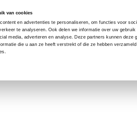
ik van cookies
Jordaan: durchschnittlich 3,0 % über dem Angebotspreis
ontent en advertenties te personaliseren, om functies voor soci
erkeer te analyseren. Ook delen we informatie over uw gebruik 
cial media, adverteren en analyse. Deze partners kunnen deze
ormatie die u aan ze heeft verstrekt of die ze hebben verzameld
es.
smarkt Amsterdam
Kontakt