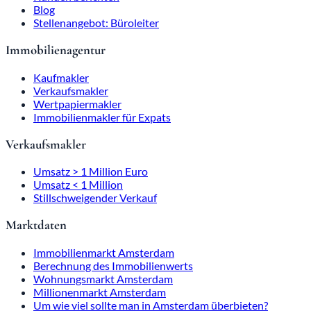
Blog
Stellenangebot: Büroleiter
Immobilienagentur
Kaufmakler
Verkaufsmakler
Wertpapiermakler
Immobilienmakler für Expats
Verkaufsmakler
Umsatz > 1 Million Euro
Umsatz < 1 Million
Stillschweigender Verkauf
Marktdaten
Immobilienmarkt Amsterdam
Berechnung des Immobilienwerts
Wohnungsmarkt Amsterdam
Millionenmarkt Amsterdam
Um wie viel sollte man in Amsterdam überbieten?