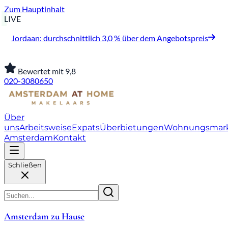
Zum Hauptinhalt
LIVE
Jordaan: durchschnittlich 3,0 % über dem Angebotspreis
Bewertet mit 9,8
020-3080650
Über
uns
Arbeitsweise
Expats
Überbietungen
Wohnungsmar
Amsterdam
Kontakt
Schließen
Amsterdam zu Hause