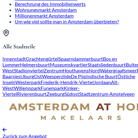
Berechnung des Immobilienwerts
Wohnungsmarkt Amsterdam
Millionenmarkt Amsterdam
Um wie viel sollte man in Amsterdam überbieten?
Alle Stadtteile
Innenstadt
Grachtengürtel
Spaarndammerbuurt
Bos en
Lommer
Helmersbuurt
Museumskvartier
Staatsliedenbuurt
Buite
West
Stadionviertel
Zentrum
Houthavens
Nord
Watergraafsmeer
Baarsjes
IJburg
Ost
Weesperzijde
De Pijp
Indische Buurt
Östliche
Inseln
Westerpark
Frederik-Hendrik-Viertel
Jordaan
Alt-
West
Willemspark
Funenpark
Kinker-
Viertel
Rivierenbuurt
Zeeburg
Südost
Stadtzentrum Amstelveen
Zurück zum Angebot