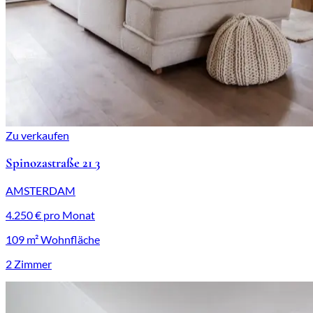
Zu verkaufen
Spinozastraße 21 3
AMSTERDAM
4.250 € pro Monat
109 m² Wohnfläche
2 Zimmer