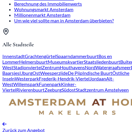
Berechnung des Immobilienwerts
Wohnungsmarkt Amsterdam
Millionenmarkt Amsterdam
Um wie viel sollte man in Amsterdam überbieten?
Alle Stadtteile
Innenstadt
Grachtengürtel
Spaarndammerbuurt
Bos en
Lommer
Helmersbuurt
Museumskvartier
Staatsliedenbuurt
Buite
West
Stadionviertel
Zentrum
Houthavens
Nord
Watergraafsmeer
Baarsjes
IJburg
Ost
Weesperzijde
De Pijp
Indische Buurt
Östliche
Inseln
Westerpark
Frederik-Hendrik-Viertel
Jordaan
Alt-
West
Willemspark
Funenpark
Kinker-
Viertel
Rivierenbuurt
Zeeburg
Südost
Stadtzentrum Amstelveen
Zurück zum Angebot