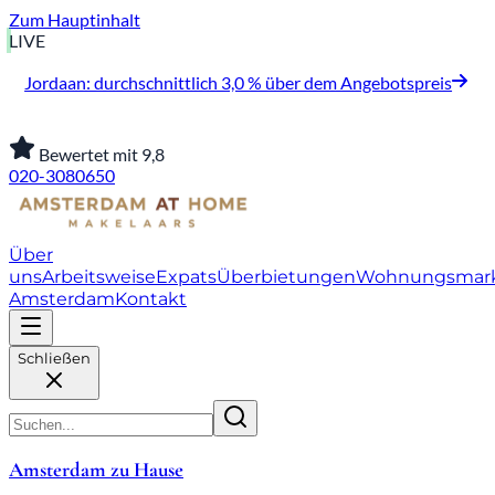
Zum Hauptinhalt
LIVE
Jordaan: durchschnittlich 3,0 % über dem Angebotspreis
Bewertet mit 9,8
020-3080650
Über
uns
Arbeitsweise
Expats
Überbietungen
Wohnungsmar
Amsterdam
Kontakt
Schließen
Amsterdam zu Hause