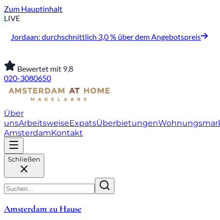
Zum Hauptinhalt
LIVE
Jordaan: durchschnittlich 3,0 % über dem Angebotspreis
Bewertet mit 9,8
020-3080650
Über
uns
Arbeitsweise
Expats
Überbietungen
Wohnungsmar
Amsterdam
Kontakt
Schließen
Amsterdam zu Hause