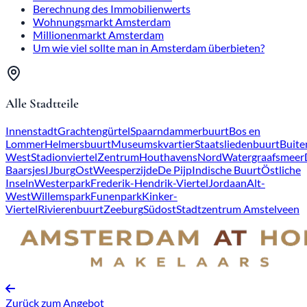
Berechnung des Immobilienwerts
Wohnungsmarkt Amsterdam
Millionenmarkt Amsterdam
Um wie viel sollte man in Amsterdam überbieten?
Alle Stadtteile
Innenstadt
Grachtengürtel
Spaarndammerbuurt
Bos en
Lommer
Helmersbuurt
Museumskvartier
Staatsliedenbuurt
Buite
West
Stadionviertel
Zentrum
Houthavens
Nord
Watergraafsmeer
Baarsjes
IJburg
Ost
Weesperzijde
De Pijp
Indische Buurt
Östliche
Inseln
Westerpark
Frederik-Hendrik-Viertel
Jordaan
Alt-
West
Willemspark
Funenpark
Kinker-
Viertel
Rivierenbuurt
Zeeburg
Südost
Stadtzentrum Amstelveen
Zurück zum Angebot