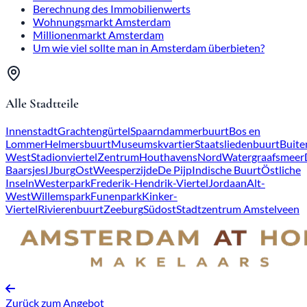
Berechnung des Immobilienwerts
Wohnungsmarkt Amsterdam
Millionenmarkt Amsterdam
Um wie viel sollte man in Amsterdam überbieten?
Alle Stadtteile
Innenstadt
Grachtengürtel
Spaarndammerbuurt
Bos en
Lommer
Helmersbuurt
Museumskvartier
Staatsliedenbuurt
Buite
West
Stadionviertel
Zentrum
Houthavens
Nord
Watergraafsmeer
Baarsjes
IJburg
Ost
Weesperzijde
De Pijp
Indische Buurt
Östliche
Inseln
Westerpark
Frederik-Hendrik-Viertel
Jordaan
Alt-
West
Willemspark
Funenpark
Kinker-
Viertel
Rivierenbuurt
Zeeburg
Südost
Stadtzentrum Amstelveen
Zurück zum Angebot