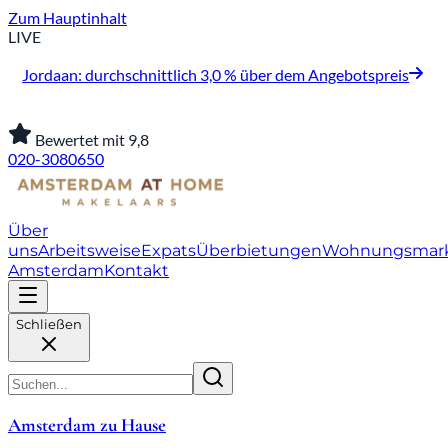
Zum Hauptinhalt
LIVE
Jordaan: durchschnittlich 3,0 % über dem Angebotspreis
Bewertet mit 9,8
020-3080650
Über
uns
Arbeitsweise
Expats
Überbietungen
Wohnungsmar
Amsterdam
Kontakt
Schließen
Amsterdam zu Hause