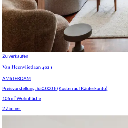
Zu verkaufen
Van Heenvlietlaan 402 1
AMSTERDAM
Preisvorstellung: 650.000 € (Kosten auf Käuferkonto)
106 m² Wohnfläche
2 Zimmer