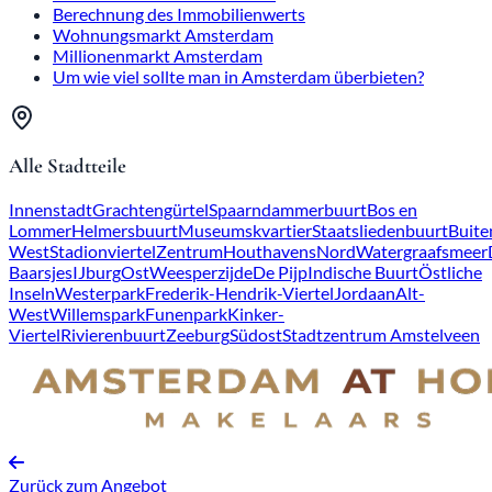
Berechnung des Immobilienwerts
Wohnungsmarkt Amsterdam
Millionenmarkt Amsterdam
Um wie viel sollte man in Amsterdam überbieten?
Alle Stadtteile
Innenstadt
Grachtengürtel
Spaarndammerbuurt
Bos en
Lommer
Helmersbuurt
Museumskvartier
Staatsliedenbuurt
Buite
West
Stadionviertel
Zentrum
Houthavens
Nord
Watergraafsmeer
Baarsjes
IJburg
Ost
Weesperzijde
De Pijp
Indische Buurt
Östliche
Inseln
Westerpark
Frederik-Hendrik-Viertel
Jordaan
Alt-
West
Willemspark
Funenpark
Kinker-
Viertel
Rivierenbuurt
Zeeburg
Südost
Stadtzentrum Amstelveen
Zurück zum Angebot