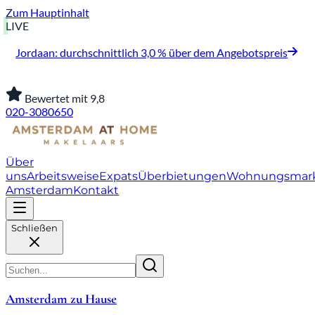
Zum Hauptinhalt
LIVE
Jordaan: durchschnittlich 3,0 % über dem Angebotspreis
Bewertet mit 9,8
020-3080650
Über
uns
Arbeitsweise
Expats
Überbietungen
Wohnungsmar
Amsterdam
Kontakt
Schließen
Amsterdam zu Hause