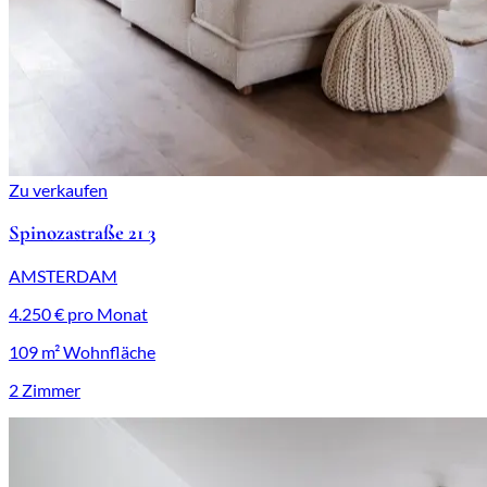
Zu verkaufen
Spinozastraße 21 3
AMSTERDAM
4.250 € pro Monat
109 m² Wohnfläche
2 Zimmer