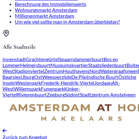
Berechnung des Immobilienwerts
Wohnungsmarkt Amsterdam
Millionenmarkt Amsterdam
Um wie viel sollte man in Amsterdam überbieten?
Alle Stadtteile
Innenstadt
Grachtengürtel
Spaarndammerbuurt
Bos en
Lommer
Helmersbuurt
Museumskvartier
Staatsliedenbuurt
Buite
West
Stadionviertel
Zentrum
Houthavens
Nord
Watergraafsmeer
Baarsjes
IJburg
Ost
Weesperzijde
De Pijp
Indische Buurt
Östliche
Inseln
Westerpark
Frederik-Hendrik-Viertel
Jordaan
Alt-
West
Willemspark
Funenpark
Kinker-
Viertel
Rivierenbuurt
Zeeburg
Südost
Stadtzentrum Amstelveen
Zurück zum Angebot