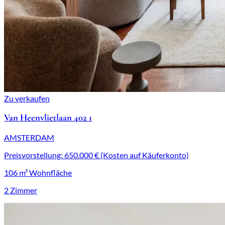
Zu verkaufen
Van Heenvlietlaan 402 1
AMSTERDAM
Preisvorstellung: 650.000 € (Kosten auf Käuferkonto)
106 m² Wohnfläche
2 Zimmer