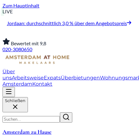
Zum Hauptinhalt
LIVE
Jordaan: durchschnittlich 3,0 % über dem Angebotspreis
Bewertet mit 9,8
020-3080650
Über
uns
Arbeitsweise
Expats
Überbietungen
Wohnungsmar
Amsterdam
Kontakt
Schließen
Amsterdam zu Hause