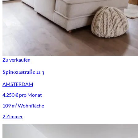
Zu verkaufen
Spinozastraße 21 3
AMSTERDAM
4.250 € pro Monat
109 m² Wohnfläche
2 Zimmer