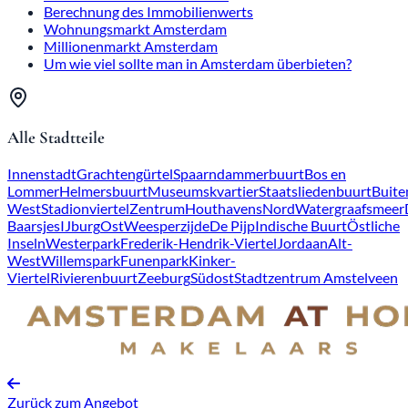
Berechnung des Immobilienwerts
Wohnungsmarkt Amsterdam
Millionenmarkt Amsterdam
Um wie viel sollte man in Amsterdam überbieten?
Alle Stadtteile
Innenstadt
Grachtengürtel
Spaarndammerbuurt
Bos en
Lommer
Helmersbuurt
Museumskvartier
Staatsliedenbuurt
Buite
West
Stadionviertel
Zentrum
Houthavens
Nord
Watergraafsmeer
Baarsjes
IJburg
Ost
Weesperzijde
De Pijp
Indische Buurt
Östliche
Inseln
Westerpark
Frederik-Hendrik-Viertel
Jordaan
Alt-
West
Willemspark
Funenpark
Kinker-
Viertel
Rivierenbuurt
Zeeburg
Südost
Stadtzentrum Amstelveen
Zurück zum Angebot