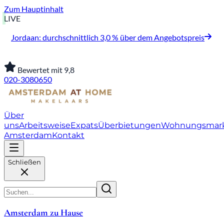
Zum Hauptinhalt
LIVE
Jordaan: durchschnittlich 3,0 % über dem Angebotspreis
Bewertet mit 9,8
020-3080650
Über
uns
Arbeitsweise
Expats
Überbietungen
Wohnungsmar
Amsterdam
Kontakt
Schließen
Amsterdam zu Hause